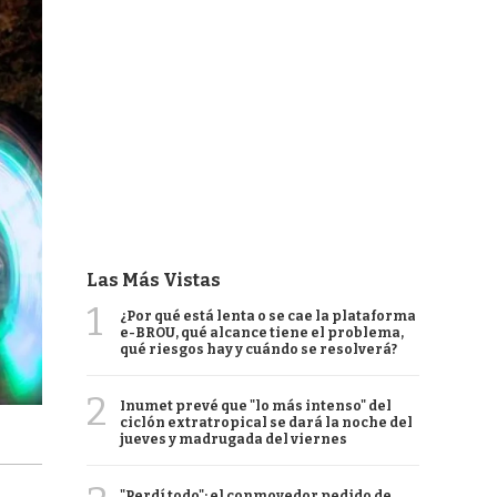
Las Más Vistas
1
¿Por qué está lenta o se cae la plataforma
e-BROU, qué alcance tiene el problema,
qué riesgos hay y cuándo se resolverá?
2
Inumet prevé que "lo más intenso" del
ciclón extratropical se dará la noche del
jueves y madrugada del viernes
"Perdí todo": el conmovedor pedido de