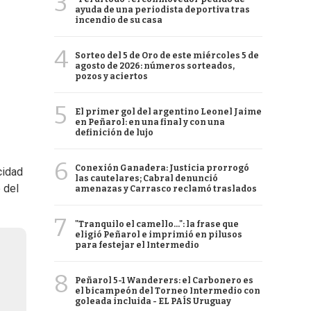
3
ayuda de una periodista deportiva tras
incendio de su casa
4
Sorteo del 5 de Oro de este miércoles 5 de
agosto de 2026: números sorteados,
pozos y aciertos
5
El primer gol del argentino Leonel Jaime
en Peñarol: en una final y con una
definición de lujo
6
Conexión Ganadera: Justicia prorrogó
cidad
las cautelares; Cabral denunció
 del
amenazas y Carrasco reclamó traslados
7
"Tranquilo el camello...": la frase que
eligió Peñarol e imprimió en pilusos
para festejar el Intermedio
8
Peñarol 5-1 Wanderers: el Carbonero es
el bicampeón del Torneo Intermedio con
goleada incluida - EL PAÍS Uruguay