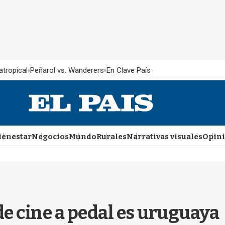
atropical
Peñarol vs. Wanderers
En Clave País
ienestar
Negocios
Mundo
Rurales
Narrativas visuales
Opin
e cine a pedal es uruguaya