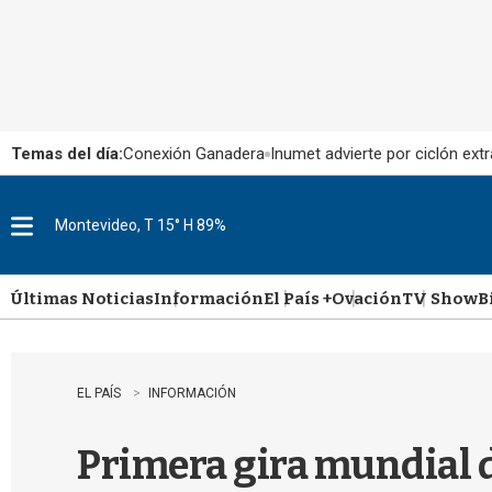
Temas del día:
Conexión Ganadera
Inumet advierte por ciclón extr
Montevideo, T 15° H 89%
M
e
n
u
Últimas Noticias
Información
El País +
Ovación
TV Show
B
EL PAÍS
INFORMACIÓN
Primera gira mundial d