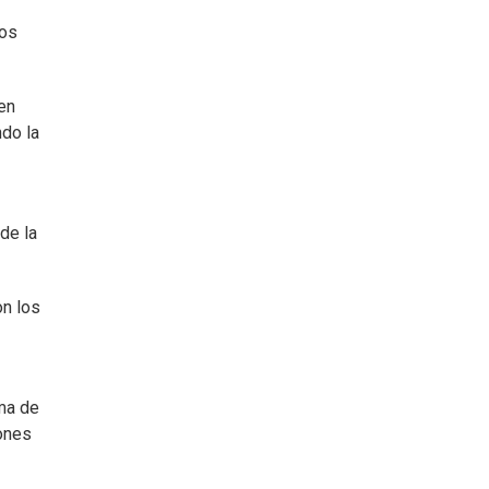
dos
en
do la
de la
on los
rma de
iones