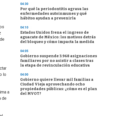
04:30
Por qué la periodontitis agrava las
enfermedades autoinmunes y qué
hábitos ayudan a prevenirla
los
04:10
Estados Unidos frena el ingreso de
z
aguacate de México: los motivos detrás
 de
del bloqueo y cómo impacta la medida
04:05
Gobierno suspende 3.968 asignaciones
familiares por no asistir a clases tras
la etapa de revinculación educativa
ctar
o lo
04:00
Gobierno quiere llevar mil familias a
Ciudad Vieja aprovechando ocho
propiedades públicas: ¿cómo es el plan
xima a
del MVOT?
a de
al