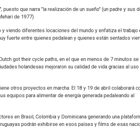
, puesto que narra "la realización de un sueño" (un padre y sus 
Mehari de 1977).
 y viendo diferentes locaciones del mundo y enfatiza el trabajo 
uy fuerte entre quienes pedalean y quienes están sentados vien
utch got their cycle paths, en el que en menos de 7 minutos se
ciudades holandesas mejoraron su calidad de vida gracias al uso 
iene otros proyectos en marcha. El 18 y 19 de abril colaborará c
n sus equipos para alimentar de energía generada pedaleando al
uctores en Brasil, Colombia y Dominicana generando una platafo
 uruguayas podrán exhibirse en esos países y films de esas nac