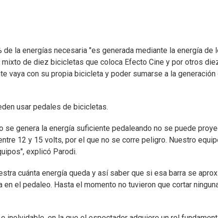
0% de la energías necesaria "es generada mediante la energía de 
 mixto de diez bicicletas que coloca Efecto Cine y por otros die
e vaya con su propia bicicleta y poder sumarse a la generación
den usar pedales de bicicletas.
no se genera la energía suficiente pedaleando no se puede proye
entre 12 y 15 volts, por el que no se corre peligro. Nuestro equip
uipos", explicó Parodi.
stra cuánta energía queda y así saber que si esa barra se apro
a en el pedaleo. Hasta el momento no tuvieron que cortar ningun
e inolvidable, en la que el espectador adquiere un rol fundament