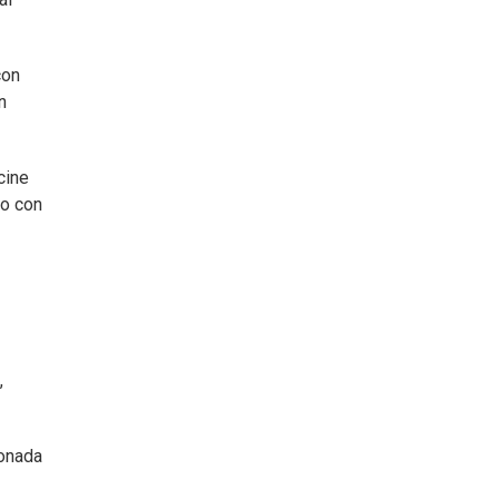
con
n
cine
to con
,
ionada