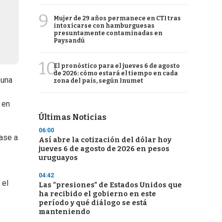
9
Mujer de 29 años permanece en CTI tras
intoxicarse con hamburguesas
presuntamente contaminadas en
Paysandú
10
El pronóstico para el jueves 6 de agosto
de 2026: cómo estará el tiempo en cada
 una
zona del país, según Inumet
 en
Últimas Noticias
06:00
ase a
Así abre la cotización del dólar hoy
jueves 6 de agosto de 2026 en pesos
uruguayos
04:42
 el
Las "presiones" de Estados Unidos que
ha recibido el gobierno en este
período y qué diálogo se está
manteniendo