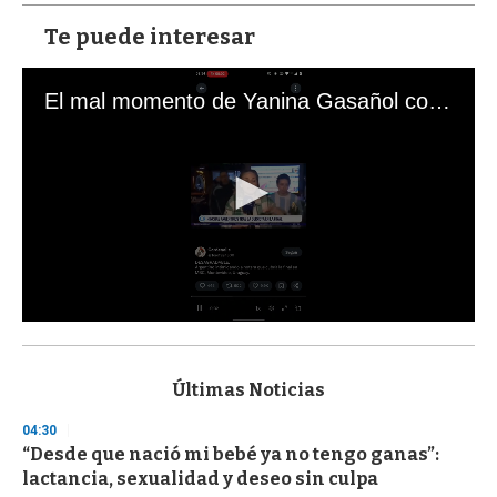
Te puede interesar
El mal momento de Yanina Gasañol con un hincha argentino en "Subrayado"
0
s
e
c
Últimas Noticias
o
n
04:30
d
“Desde que nació mi bebé ya no tengo ganas”:
s
o
lactancia, sexualidad y deseo sin culpa
f