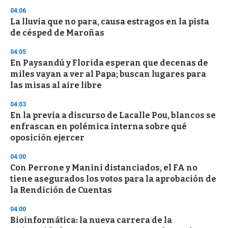
3
04:06
3
s
La lluvia que no para, causa estragos en la pista
e
de césped de Maroñas
c
o
04:05
n
d
En Paysandú y Florida esperan que decenas de
s
miles vayan a ver al Papa; buscan lugares para
las misas al aire libre
04:03
En la previa a discurso de Lacalle Pou, blancos se
enfrascan en polémica interna sobre qué
oposición ejercer
04:00
Con Perrone y Manini distanciados, el FA no
tiene asegurados los votos para la aprobación de
la Rendición de Cuentas
04:00
Bioinformática: la nueva carrera de la