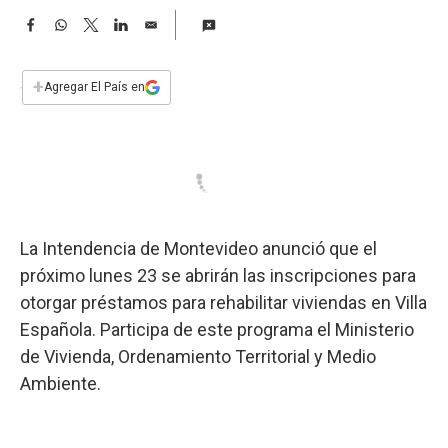
a
F
W
T
L
E
a
h
w
i
m
c
a
i
n
a
e
t
t
k
i
+
Agregar El País en
b
s
t
e
l
o
A
e
d
o
p
r
I
k
p
n
La Intendencia de Montevideo anunció que el
próximo lunes 23 se abrirán las inscripciones para
otorgar préstamos para rehabilitar viviendas en Villa
Española. Participa de este programa el Ministerio
de Vivienda, Ordenamiento Territorial y Medio
Ambiente.