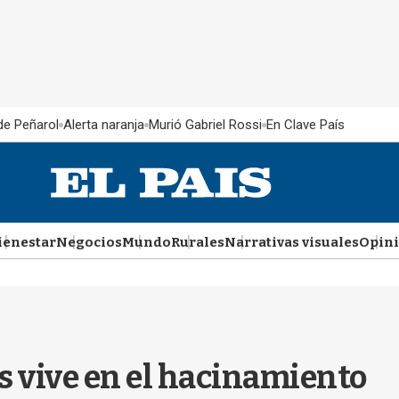
 de Peñarol
Alerta naranja
Murió Gabriel Rossi
En Clave País
ienestar
Negocios
Mundo
Rurales
Narrativas visuales
Opin
s vive en el hacinamiento