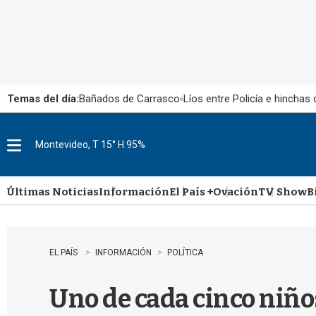
Temas del día:
Bañados de Carrasco
Líos entre Policía e hinchas
Montevideo, T 15° H 95%
M
e
n
u
Últimas Noticias
Información
El País +
Ovación
TV Show
B
EL PAÍS
INFORMACIÓN
POLÍTICA
Uno de cada cinco niño