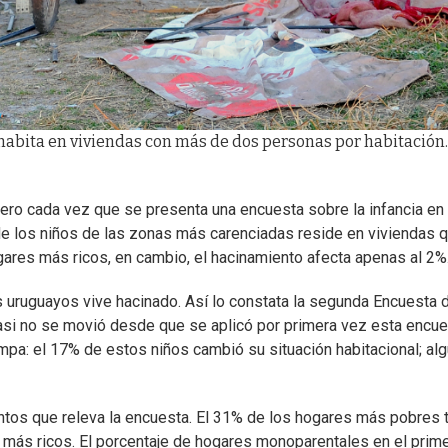
habita en viviendas con más de dos personas por habitación.
 pero cada vez que se presenta una encuesta sobre la infancia en
 de los niños de las zonas más carenciadas reside en viviendas 
gares más ricos, en cambio, el hacinamiento afecta apenas al 2%
os uruguayos vive hacinado. Así lo constata la segunda Encuesta 
a casi no se movió desde que se aplicó por primera vez esta encue
mpa: el 17% de estos niños cambió su situación habitacional; al
untos que releva la encuesta. El 31% de los hogares más pobres 
 más ricos. El porcentaje de hogares monoparentales en el prim