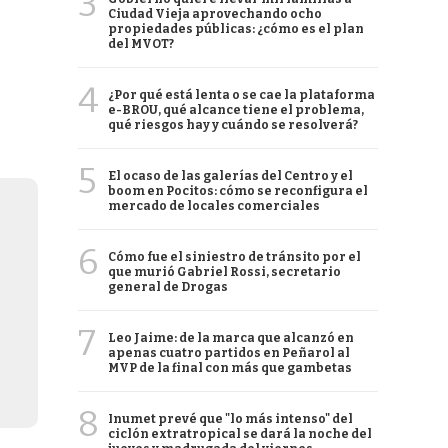
3
Ciudad Vieja aprovechando ocho
propiedades públicas: ¿cómo es el plan
del MVOT?
4
¿Por qué está lenta o se cae la plataforma
e-BROU, qué alcance tiene el problema,
qué riesgos hay y cuándo se resolverá?
5
El ocaso de las galerías del Centro y el
boom en Pocitos: cómo se reconfigura el
mercado de locales comerciales
6
Cómo fue el siniestro de tránsito por el
que murió Gabriel Rossi, secretario
general de Drogas
7
Leo Jaime: de la marca que alcanzó en
apenas cuatro partidos en Peñarol al
MVP de la final con más que gambetas
8
Inumet prevé que "lo más intenso" del
ciclón extratropical se dará la noche del