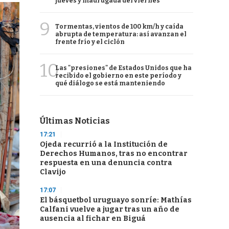
jueves y madrugada del viernes
9
Tormentas, vientos de 100 km/h y caída
abrupta de temperatura: así avanzan el
frente frío y el ciclón
10
Las "presiones" de Estados Unidos que ha
recibido el gobierno en este período y
qué diálogo se está manteniendo
Últimas Noticias
17:21
Ojeda recurrió a la Institución de
Derechos Humanos, tras no encontrar
respuesta en una denuncia contra
Clavijo
17:07
El básquetbol uruguayo sonríe: Mathías
Calfani vuelve a jugar tras un año de
ausencia al fichar en Biguá