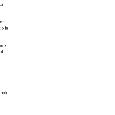
su
ros
ió la
xima
l,
emplo