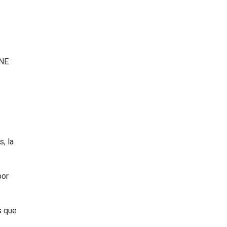
INE
, la
por
s que