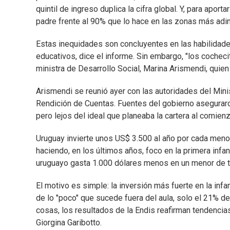
quintil de ingreso duplica la cifra global. Y, para apor
padre frente al 90% que lo hace en las zonas más adi
Estas inequidades son concluyentes en las habilidades
educativos, dice el informe. Sin embargo, "los cochecit
ministra de Desarrollo Social, Marina Arismendi, quien
Arismendi se reunió ayer con las autoridades del Mini
Rendición de Cuentas. Fuentes del gobierno asegurar
pero lejos del ideal que planeaba la cartera al comien
Uruguay invierte unos US$ 3.500 al año por cada menor
haciendo, en los últimos años, foco en la primera infa
uruguayo gasta 1.000 dólares menos en un menor de t
El motivo es simple: la inversión más fuerte en la inf
de lo "poco" que sucede fuera del aula, solo el 21% d
cosas, los resultados de la Endis reafirman tendenci
Giorgina Garibotto.