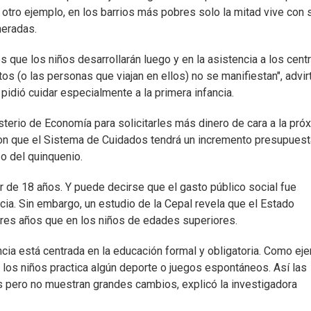
tar otro ejemplo, en los barrios más pobres solo la mitad vive con 
neradas.
 que los niños desarrollarán luego y en la asistencia a los cent
os (o las personas que viajan en ellos) no se manifiestan", advirt
 pidió cuidar especialmente a la primera infancia.
sterio de Economía para solicitarles más dinero de cara a la pró
on que el Sistema de Cuidados tendrá un incremento presupuesta
zo del quinquenio.
 de 18 años. Y puede decirse que el gasto público social fue
ncia. Sin embargo, un estudio de la Cepal revela que el Estado
res años que en los niños de edades superiores.
ancia está centrada en la educación formal y obligatoria. Como ej
e los niños practica algún deporte o juegos espontáneos. Así las
as pero no muestran grandes cambios, explicó la investigadora