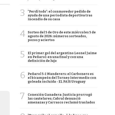
3
"Perdí todo": el conmovedor pedido de
ayuda de una periodista deportiva tras
incendio de su casa
4
Sorteo del 5 de Oro de este miércoles 5 de
agosto de 2026: números sorteados,
pozos y aciertos
5
El primer gol del argentino Leonel Jaime
en Peñarol: en una final y con una
definición de lujo
6
Peñarol 5-1 Wanderers: el Carbonero es
el bicampeón del Torneo Intermedio con
goleada incluida - EL PAÍS Uruguay
7
Conexión Ganadera: Justicia prorrogó
las cautelares; Cabral denunció
amenazas y Carrasco reclamó traslados