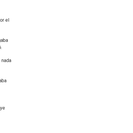
or el
gaba
ó.
e nada
aba
uye