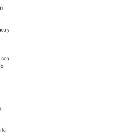
60
ica y
n con
do
x
 la