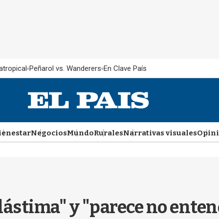
atropical
Peñarol vs. Wanderers
En Clave País
ienestar
Negocios
Mundo
Rurales
Narrativas visuales
Opin
 lástima" y "parece no enten