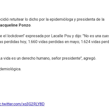
cidió retuitear lo dicho por la epidemióloga y presidenta de la
acqueline Ponzo
.
ne el lockdown" expresada por Lacalle Pou y dijo: "No es una cue
idas perdidas hoy; 1.660 vidas perdidas en mayo; 1.624 vidas per
 La vida es un derecho humano, señor presidente", agregó.
idemiológica.
c.twitter.com/xq3G2RLY8D