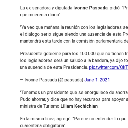
La ex senadora y diputada
Ivonne Passada
, pidió: "
que mueren a diario".
"Ya veo que mañana la reunión con los legisladores será
el diálogo serio sigue siendo una ausencia de esta Pre
mantendrá esta tarde con la comisión parlamentaria d
Presidente gobierne para los 100.000 que no tienen tr
los legisladores será un saludo a la bandera, ya dijo 
una ausencia de esta Presidencia.
pic.twitter.com/O
— Ivonne Passada (@ipassada)
June 1, 2021
"Tenemos un presidente que se enorgullece de ahorra
Pudo ahorrar, y dice que no hay recursos para apoyar a
ministra de Turismo
Liliam Kechichian
.
En la misma línea, agregó: "Parece no entender lo que 
cuarentena obligatoria".