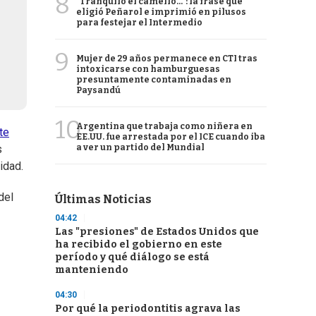
8
"Tranquilo el camello...": la frase que
eligió Peñarol e imprimió en pilusos
para festejar el Intermedio
9
Mujer de 29 años permanece en CTI tras
intoxicarse con hamburguesas
presuntamente contaminadas en
Paysandú
10
Argentina que trabaja como niñera en
te
EE.UU. fue arrestada por el ICE cuando iba
a ver un partido del Mundial
s
idad.
del
Últimas Noticias
04:42
Las "presiones" de Estados Unidos que
ha recibido el gobierno en este
período y qué diálogo se está
manteniendo
04:30
Por qué la periodontitis agrava las