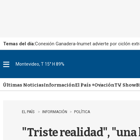
Temas del día:
Conexión Ganadera
Inumet advierte por ciclón extr
Montevideo, T 15° H 89%
M
e
n
u
Últimas Noticias
Información
El País +
Ovación
TV Show
B
EL PAÍS
INFORMACIÓN
POLÍTICA
"Triste realidad", "una