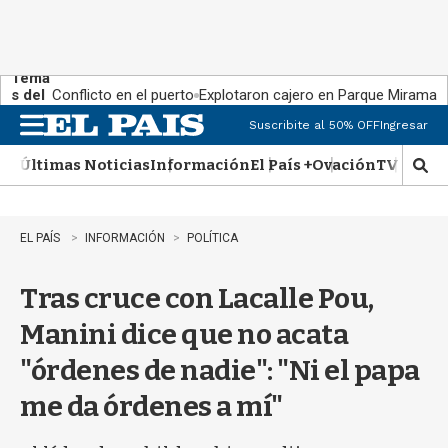
Tema
s del
Conflicto en el puerto
Explotaron cajero en Parque Miramar
día:
Suscribite al 50% OFF
Ingresar
M
e
Últimas Noticias
Información
El País +
Ovación
TV Show
n
M
u
o
s
t
EL PAÍS
INFORMACIÓN
POLÍTICA
r
a
Tras cruce con Lacalle Pou,
r
b
Manini dice que no acata
�
s
"órdenes de nadie": "Ni el papa
q
u
me da órdenes a mí"
e
d