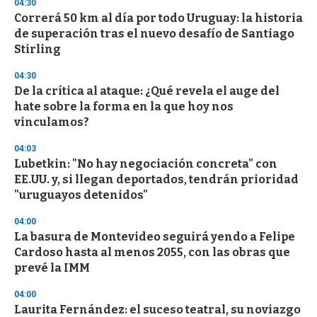
s
04:30
e
Correrá 50 km al día por todo Uruguay: la historia
c
de superación tras el nuevo desafío de Santiago
o
n
Stirling
d
s
04:30
De la crítica al ataque: ¿Qué revela el auge del
hate sobre la forma en la que hoy nos
vinculamos?
04:03
Lubetkin: "No hay negociación concreta" con
EE.UU. y, si llegan deportados, tendrán prioridad
"uruguayos detenidos"
04:00
La basura de Montevideo seguirá yendo a Felipe
Cardoso hasta al menos 2055, con las obras que
prevé la IMM
04:00
Laurita Fernández: el suceso teatral, su noviazgo