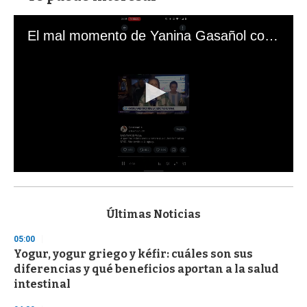
El mal momento de Yanina Gasañol con un hincha argentino en "Subrayado"
0
s
e
c
Últimas Noticias
o
n
05:00
d
Yogur, yogur griego y kéfir: cuáles son sus
s
o
diferencias y qué beneficios aportan a la salud
f
intestinal
3
3