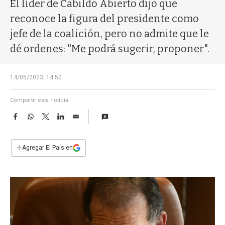
a
El líder de Cabildo Abierto dijo que
reconoce la figura del presidente como
jefe de la coalición, pero no admite que le
dé ordenes: "Me podrá sugerir, proponer".
14/05/2023, 14:52
Compartir esta noticia
F
W
T
L
E
a
h
w
i
m
c
a
i
n
a
e
t
t
k
i
+
Agregar El País en
b
s
t
e
l
o
A
e
d
o
p
r
I
k
p
n