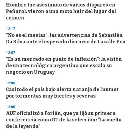
Hombre fue asesinado de varios disparos en
Peñarol: vieron a una moto huir del lugar del
crimen
12:17
"No es el mesías": las advertencias de Sebastián
Da Silva ante el esperado discurso de Lacalle Pou
12:07
"Es un mercado en punto de inflexión": la visión
de una tecnológica argentina que escala su
negocio en Uruguay
12:06
Casi todo el país bajo alerta naranja de Inumet
por tormentas muy fuertes y severas
12:00
AUF oficializó a Forlán, que ya fijó su primera
conferencia como DT de la selección: "La vuelta
de la leyenda"