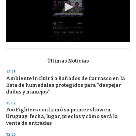
0
s
e
c
Últimas Noticias
o
n
13:25
d
Ambiente incluirá a Bañados de Carrasco en la
s
o
lista de humedales protegidos para “despejar
f
dudas y manejos”
3
3
s
13:02
e
Foo Fighters confirmó su primer show en
c
Uruguay: fecha, lugar, precios y cómo será la
o
n
venta de entradas
d
s
12:56