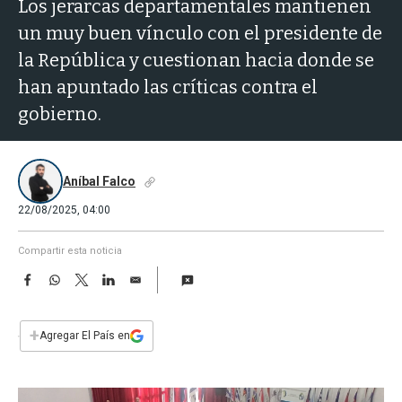
a
Los jerarcas departamentales mantienen
un muy buen vínculo con el presidente de
la República y cuestionan hacia donde se
han apuntado las críticas contra el
gobierno.
Aníbal Falco
22/08/2025, 04:00
Compartir esta noticia
F
W
T
L
E
a
h
w
i
m
c
a
i
n
a
e
t
t
k
i
+
Agregar El País en
b
s
t
e
l
o
A
e
d
o
p
r
I
k
p
n