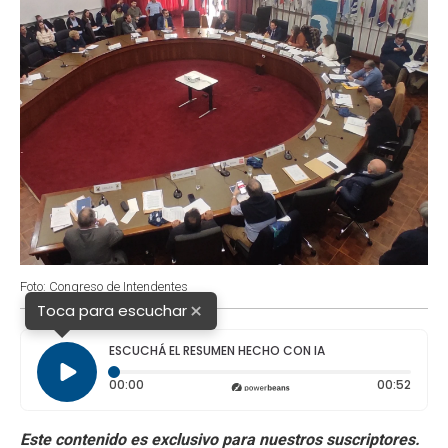
Foto: Congreso de Intendentes
×
Toca para escuchar
ESCUCHÁ EL RESUMEN HECHO CON IA
Tiempo transcurrido: 0 segundos
Durac
00:00
00:52