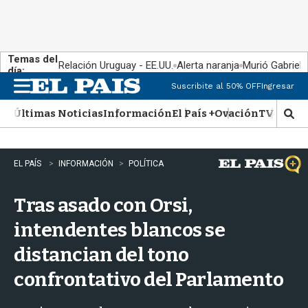
Temas del
Relación Uruguay - EE.UU.
Alerta naranja
Murió Gabriel 
día:
Suscribite al 50% OFF
Ingresar
M
e
Últimas Noticias
Información
El País +
Ovación
TV Show
n
M
u
o
s
t
EL PAÍS
INFORMACIÓN
POLÍTICA
r
a
Tras asado con Orsi,
r
b
intendentes blancos se
�
s
distancian del tono
q
u
confrontativo del Parlamento
e
d