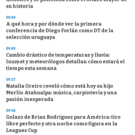
o
n
su historia
d
s
09:49
A qué hora y por dónde ver la primera
conferencia de Diego Forlán como DT de la
selección uruguaya
09:49
Cambio drástico de temperaturas y lluvia:
Inumet y meteorólogos detallan cómo estará el
tiempo esta semana
09:37
Natalia Oreiro reveló cómo está hoy su hijo
Merlín Atahualpa: música, carpintería y una
pasión inesperada
09:34
Golazo de Brian Rodríguez para América: tiro
libre perfecto y otra noche como figura en la
Leagues Cup