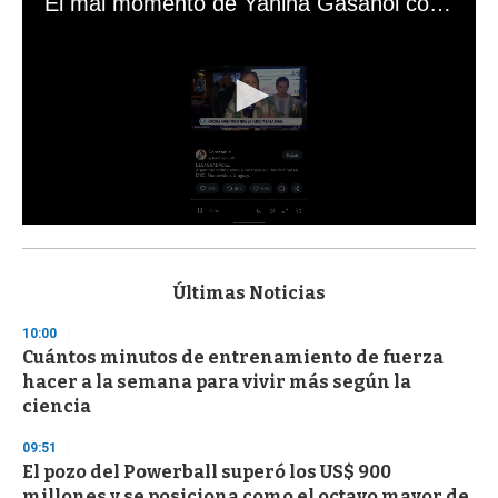
El mal momento de Yanina Gasañol con un hincha argentino en "Subrayado"
0
s
e
c
Últimas Noticias
o
n
10:00
d
Cuántos minutos de entrenamiento de fuerza
s
o
hacer a la semana para vivir más según la
f
ciencia
3
3
s
09:51
e
El pozo del Powerball superó los US$ 900
c
millones y se posiciona como el octavo mayor de