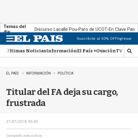
Temas del
Discurso Lacalle Pou
Paro de UCOT
En Clave País
día:
Suscribite al 50% OFF
Ingresar
M
e
Últimas Noticias
Información
El País +
Ovación
TV Show
n
M
u
o
s
t
EL PAÍS
INFORMACIÓN
POLÍTICA
r
a
Titular del FA deja su cargo,
r
b
frustrada
�
s
q
u
27/07/2018, 05:00
e
d
Compartir esta noticia