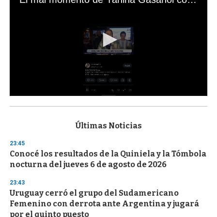
0
s
e
c
Últimas Noticias
o
n
23:45
d
Conocé los resultados de la Quiniela y la Tómbola
s
o
nocturna del jueves 6 de agosto de 2026
f
3
23:43
3
s
Uruguay cerró el grupo del Sudamericano
e
Femenino con derrota ante Argentina y jugará
c
por el quinto puesto
o