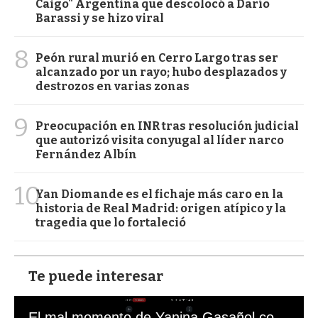
Caigo" Argentina que descolocó a Darío
Barassi y se hizo viral
8
Peón rural murió en Cerro Largo tras ser
alcanzado por un rayo; hubo desplazados y
destrozos en varias zonas
9
Preocupación en INR tras resolución judicial
que autorizó visita conyugal al líder narco
Fernández Albín
10
Yan Diomande es el fichaje más caro en la
historia de Real Madrid: origen atípico y la
tragedia que lo fortaleció
Te puede interesar
El mal momento de Yanina Gasañol con un hincha argentino en "Subrayado"