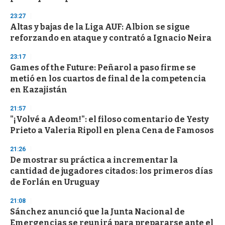
n
d
23:27
s
Altas y bajas de la Liga AUF: Albion se sigue
reforzando en ataque y contrató a Ignacio Neira
23:17
Games of the Future: Peñarol a paso firme se
metió en los cuartos de final de la competencia
en Kazajistán
21:57
"¡Volvé a Adeom!": el filoso comentario de Yesty
Prieto a Valeria Ripoll en plena Cena de Famosos
21:26
De mostrar su práctica a incrementar la
cantidad de jugadores citados: los primeros días
de Forlán en Uruguay
21:08
Sánchez anunció que la Junta Nacional de
Emergencias se reunirá para prepararse ante el