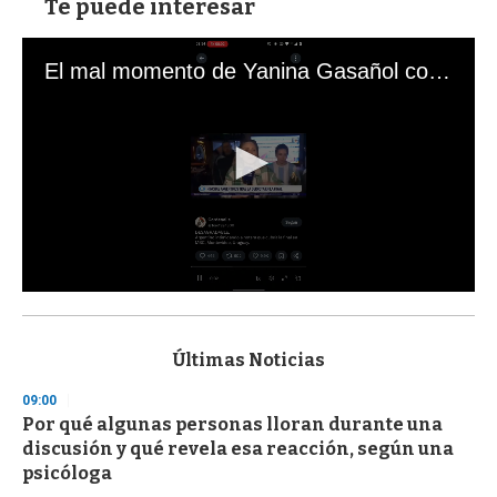
Te puede interesar
El mal momento de Yanina Gasañol con un hincha argentino en "Subrayado"
0
s
e
c
Últimas Noticias
o
n
09:00
d
Por qué algunas personas lloran durante una
s
o
discusión y qué revela esa reacción, según una
f
psicóloga
3
3