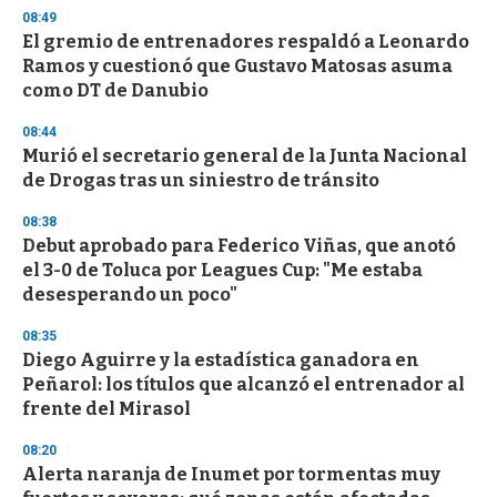
s
08:49
e
El gremio de entrenadores respaldó a Leonardo
c
Ramos y cuestionó que Gustavo Matosas asuma
o
n
como DT de Danubio
d
s
08:44
Murió el secretario general de la Junta Nacional
de Drogas tras un siniestro de tránsito
08:38
Debut aprobado para Federico Viñas, que anotó
el 3-0 de Toluca por Leagues Cup: "Me estaba
desesperando un poco"
08:35
Diego Aguirre y la estadística ganadora en
Peñarol: los títulos que alcanzó el entrenador al
frente del Mirasol
08:20
Alerta naranja de Inumet por tormentas muy