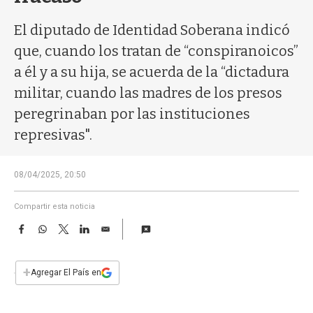
a
El diputado de Identidad Soberana indicó
que, cuando los tratan de “conspiranoicos”
a él y a su hija, se acuerda de la “dictadura
militar, cuando las madres de los presos
peregrinaban por las instituciones
represivas".
08/04/2025, 20:50
Compartir esta noticia
F
W
T
L
E
a
h
w
i
m
c
a
i
n
a
e
t
t
k
i
+
Agregar El País en
b
s
t
e
l
o
A
e
d
o
p
r
I