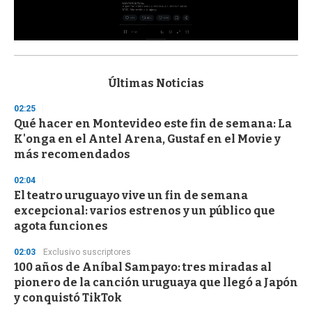
0
s
e
c
Últimas Noticias
o
n
02:25
d
Qué hacer en Montevideo este fin de semana: La
s
o
K'onga en el Antel Arena, Gustaf en el Movie y
f
más recomendados
3
3
s
02:04
e
El teatro uruguayo vive un fin de semana
c
excepcional: varios estrenos y un público que
o
n
agota funciones
d
s
02:03
Exclusivo suscriptores
100 años de Aníbal Sampayo: tres miradas al
pionero de la canción uruguaya que llegó a Japón
y conquistó TikTok