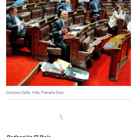
k
p
n
Gustavo Salle.
Foto: Pamela Díaz.