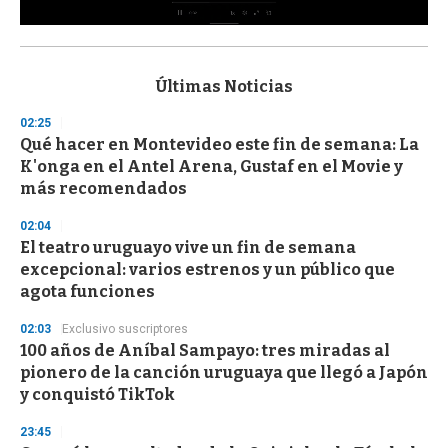
0
s
e
c
Últimas Noticias
o
n
02:25
d
Qué hacer en Montevideo este fin de semana: La
s
o
K'onga en el Antel Arena, Gustaf en el Movie y
f
más recomendados
3
3
s
02:04
e
El teatro uruguayo vive un fin de semana
c
excepcional: varios estrenos y un público que
o
n
agota funciones
d
s
02:03
Exclusivo suscriptores
100 años de Aníbal Sampayo: tres miradas al
pionero de la canción uruguaya que llegó a Japón
y conquistó TikTok
23:45