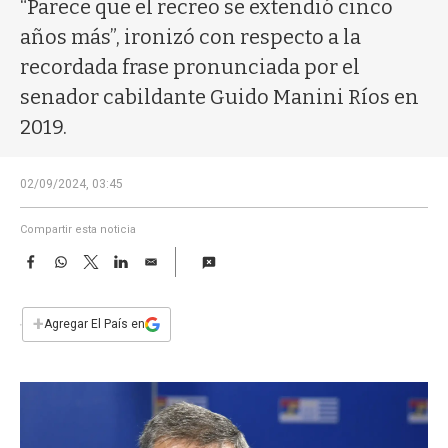
a
“Parece que el recreo se extendió cinco
años más”, ironizó con respecto a la
recordada frase pronunciada por el
senador cabildante Guido Manini Ríos en
2019.
02/09/2024, 03:45
Compartir esta noticia
F
W
T
L
E
a
h
w
i
m
c
a
i
n
a
e
t
t
k
i
+
Agregar El País en
b
s
t
e
l
o
A
e
d
o
p
r
I
k
p
n