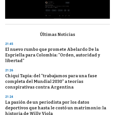
0
s
e
c
Últimas Noticias
o
n
21:45
d
El nuevo rumbo que promete Abelardo De la
s
o
Espriella para Colombia: "Orden, autoridad y
f
libertad"
3
3
s
21:26
e
Chiqui Tapia: del "trabajamos para una fase
c
completa del Mundial 2030" a teorías
o
n
conspirativas contra Argentina
d
s
21:24
La pasión de un periodista por los datos
deportivos que hasta le costó un matrimonio: la
historia de Willy Viola