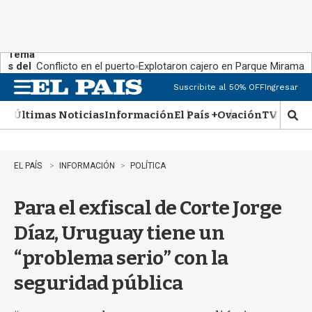
Tema
s del
Conflicto en el puerto
Explotaron cajero en Parque Miramar
día:
Suscribite al 50% OFF
Ingresar
M
e
Últimas Noticias
Información
El País +
Ovación
TV Show
n
M
u
o
s
t
EL PAÍS
INFORMACIÓN
POLÍTICA
r
a
Para el exfiscal de Corte Jorge
r
b
Díaz, Uruguay tiene un
�
s
“problema serio” con la
q
u
seguridad pública
e
d