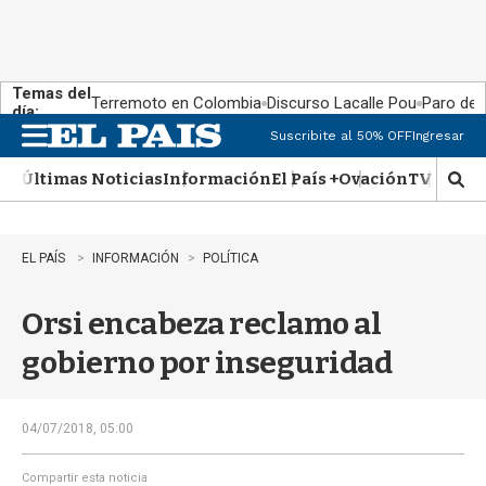
Temas del
Terremoto en Colombia
Discurso Lacalle Pou
Paro de
día:
Suscribite al 50% OFF
Ingresar
M
e
Últimas Noticias
Información
El País +
Ovación
TV Show
n
M
u
o
s
t
EL PAÍS
INFORMACIÓN
POLÍTICA
r
a
Orsi encabeza reclamo al
r
b
gobierno por inseguridad
�
s
q
u
04/07/2018, 05:00
e
d
Compartir esta noticia