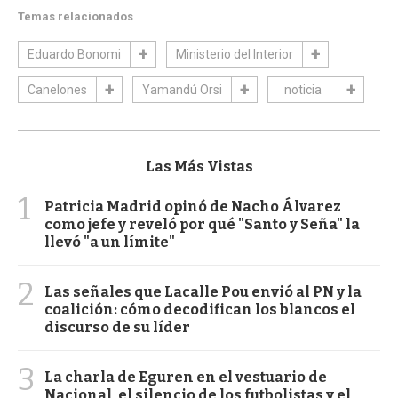
Temas relacionados
Eduardo Bonomi
Ministerio del Interior
Canelones
Yamandú Orsi
noticia
Las Más Vistas
1
Patricia Madrid opinó de Nacho Álvarez
como jefe y reveló por qué "Santo y Seña" la
llevó "a un límite"
2
Las señales que Lacalle Pou envió al PN y la
coalición: cómo decodifican los blancos el
discurso de su líder
3
La charla de Eguren en el vestuario de
Nacional, el silencio de los futbolistas y el