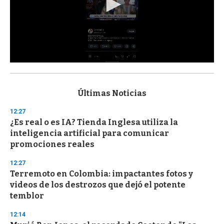
0
s
e
c
Últimas Noticias
o
n
12:27
d
¿Es real o es IA? Tienda Inglesa utiliza la
s
o
inteligencia artificial para comunicar
f
promociones reales
3
3
s
12:27
e
Terremoto en Colombia: impactantes fotos y
c
videos de los destrozos que dejó el potente
o
n
temblor
d
s
12:14