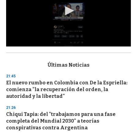
0
s
e
c
Últimas Noticias
o
n
21:45
d
El nuevo rumbo en Colombia con De la Espriella:
s
o
comienza "la recuperación del orden, la
f
autoridad y la libertad"
3
3
s
21:26
e
Chiqui Tapia: del "trabajamos para una fase
c
completa del Mundial 2030" a teorías
o
n
conspirativas contra Argentina
d
s