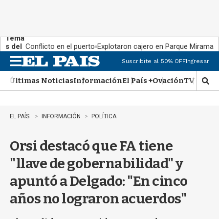
Tema
s del
Conflicto en el puerto
Explotaron cajero en Parque Miramar
día:
Suscribite al 50% OFF
Ingresar
M
e
Últimas Noticias
Información
El País +
Ovación
TV Show
n
M
u
o
s
t
EL PAÍS
INFORMACIÓN
POLÍTICA
r
a
Orsi destacó que FA tiene
r
b
"llave de gobernabilidad" y
�
s
apuntó a Delgado: "En cinco
q
u
años no lograron acuerdos"
e
d