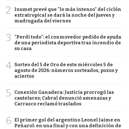
2
Inumet prevé que "lo más intenso" del ciclón
extratropical se dará la noche del jueves y
madrugada del viernes
3
"Perdí todo": el conmovedor pedido de ayuda
de una periodista deportiva tras incendio de
su casa
4
Sorteo del 5 de Oro de este miércoles 5 de
agosto de 2026: números sorteados, pozos y
aciertos
5
Conexión Ganadera: Justicia prorrogó las
cautelares; Cabral denunció amenazas y
Carrasco reclamó traslados
6
El primer gol del argentino Leonel Jaime en
Peñarol: en una final y con una definición de