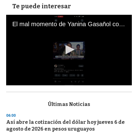
Te puede interesar
El mal momento de Yanina Gasañol con un hincha argentino en "Subrayado"
0
s
e
c
Últimas Noticias
o
n
06:00
d
Así abre la cotización del dólar hoy jueves 6 de
s
o
agosto de 2026 en pesos uruguayos
f
3