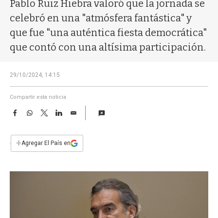
a
Pablo Ruiz Hiebra valoró que la jornada se
celebró en una "atmósfera fantástica" y
que fue "una auténtica fiesta democrática"
que contó con una altísima participación.
29/10/2024, 14:15
Compartir esta noticia
F
W
T
L
E
a
h
w
i
m
c
a
i
n
a
e
t
t
k
i
+
Agregar El País en
b
s
t
e
l
o
A
e
d
o
p
r
I
k
p
n