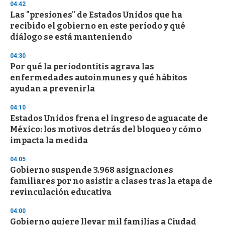
04:42
3
s
Las "presiones" de Estados Unidos que ha
e
recibido el gobierno en este período y qué
c
diálogo se está manteniendo
o
n
d
04:30
s
Por qué la periodontitis agrava las
enfermedades autoinmunes y qué hábitos
ayudan a prevenirla
04:10
Estados Unidos frena el ingreso de aguacate de
México: los motivos detrás del bloqueo y cómo
impacta la medida
04:05
Gobierno suspende 3.968 asignaciones
familiares por no asistir a clases tras la etapa de
revinculación educativa
04:00
Gobierno quiere llevar mil familias a Ciudad