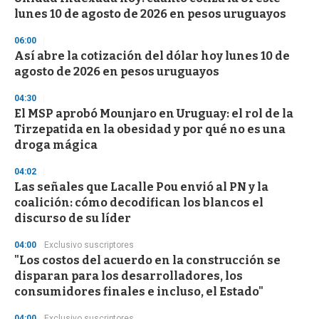
o
lunes 10 de agosto de 2026 en pesos uruguayos
f
3
06:00
3
s
Así abre la cotización del dólar hoy lunes 10 de
e
agosto de 2026 en pesos uruguayos
c
o
04:30
n
d
El MSP aprobó Mounjaro en Uruguay: el rol de la
s
Tirzepatida en la obesidad y por qué no es una
droga mágica
04:02
Las señales que Lacalle Pou envió al PN y la
coalición: cómo decodifican los blancos el
discurso de su líder
04:00
Exclusivo suscriptores
"Los costos del acuerdo en la construcción se
disparan para los desarrolladores, los
consumidores finales e incluso, el Estado"
04:00
Exclusivo suscriptores