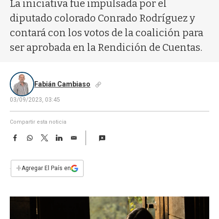
a
La iniciativa fue impulsada por el
diputado colorado Conrado Rodríguez y
contará con los votos de la coalición para
ser aprobada en la Rendición de Cuentas.
Fabián Cambiaso
03/09/2023, 03:45
Compartir esta noticia
F
W
T
L
E
a
h
w
i
m
c
a
i
n
a
e
t
t
k
i
+
Agregar El País en
b
s
t
e
l
o
A
e
d
o
p
r
I
k
p
n