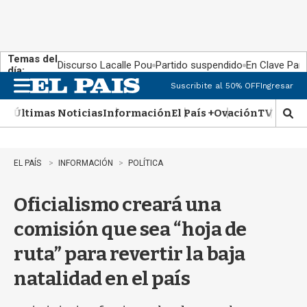
Temas del
Discurso Lacalle Pou
Partido suspendido
En Clave País
día:
Suscribite al 50% OFF
Ingresar
M
e
Últimas Noticias
Información
El País +
Ovación
TV Show
n
M
u
o
s
t
EL PAÍS
INFORMACIÓN
POLÍTICA
r
a
Oficialismo creará una
r
b
comisión que sea “hoja de
�
s
ruta” para revertir la baja
q
u
natalidad en el país
e
d