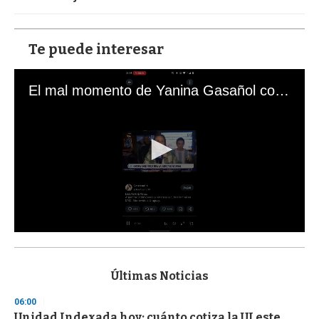
Te puede interesar
El mal momento de Yanina Gasañol con un hincha argentino en "Subrayado"
0
s
e
c
Últimas Noticias
o
n
06:00
d
Unidad Indexada hoy: cuánto cotiza la UI este
s