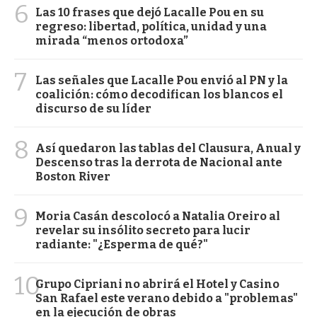
6
Las 10 frases que dejó Lacalle Pou en su
regreso: libertad, política, unidad y una
mirada “menos ortodoxa”
7
Las señales que Lacalle Pou envió al PN y la
coalición: cómo decodifican los blancos el
discurso de su líder
8
Así quedaron las tablas del Clausura, Anual y
Descenso tras la derrota de Nacional ante
Boston River
9
Moria Casán descolocó a Natalia Oreiro al
revelar su insólito secreto para lucir
radiante: "¿Esperma de qué?"
10
Grupo Cipriani no abrirá el Hotel y Casino
San Rafael este verano debido a "problemas"
en la ejecución de obras