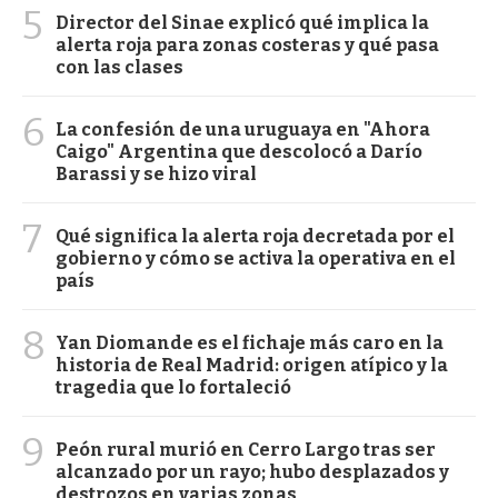
5
Director del Sinae explicó qué implica la
alerta roja para zonas costeras y qué pasa
con las clases
6
La confesión de una uruguaya en "Ahora
Caigo" Argentina que descolocó a Darío
Barassi y se hizo viral
7
Qué significa la alerta roja decretada por el
gobierno y cómo se activa la operativa en el
país
8
Yan Diomande es el fichaje más caro en la
historia de Real Madrid: origen atípico y la
tragedia que lo fortaleció
9
Peón rural murió en Cerro Largo tras ser
alcanzado por un rayo; hubo desplazados y
destrozos en varias zonas