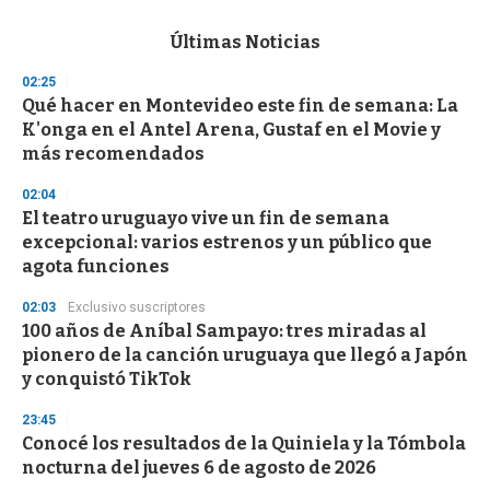
e
c
Últimas Noticias
o
n
02:25
d
Qué hacer en Montevideo este fin de semana: La
s
o
K'onga en el Antel Arena, Gustaf en el Movie y
f
más recomendados
3
3
s
02:04
e
El teatro uruguayo vive un fin de semana
c
excepcional: varios estrenos y un público que
o
n
agota funciones
d
s
02:03
Exclusivo suscriptores
100 años de Aníbal Sampayo: tres miradas al
pionero de la canción uruguaya que llegó a Japón
y conquistó TikTok
23:45
Conocé los resultados de la Quiniela y la Tómbola
nocturna del jueves 6 de agosto de 2026