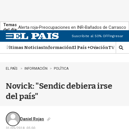
Temas
Alerta roja
Preocupaciones en INR
Bañados de Carrasco
del día:
Suscribite al 50% OFF
Ingresar
M
e
Últimas Noticias
Información
El País +
Ovación
TV Show
n
M
u
o
s
t
EL PAÍS
INFORMACIÓN
POLÍTICA
r
a
Novick: "Sendic debiera irse
r
b
del país"
�
s
q
u
e
Daniel Rojas
d
31/05/2018, 05:00