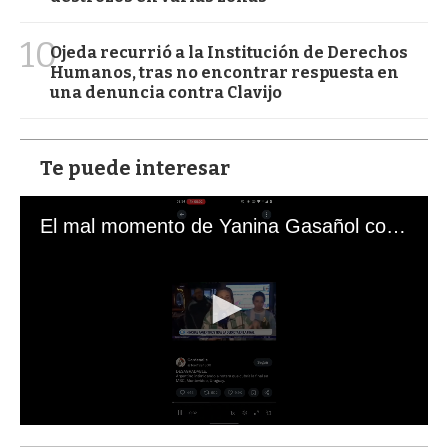
10
Ojeda recurrió a la Institución de Derechos
Humanos, tras no encontrar respuesta en
una denuncia contra Clavijo
Te puede interesar
El mal momento de Yanina Gasañol con un hincha argentino en "Subrayado"
0
s