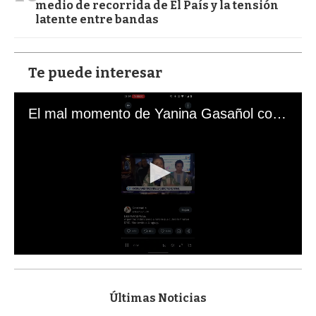
medio de recorrida de El País y la tensión
latente entre bandas
Te puede interesar
El mal momento de Yanina Gasañol con un hincha argentino en "Subrayado"
0
s
e
c
Últimas Noticias
o
n