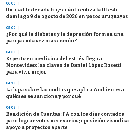
06:00
d
Unidad Indexada hoy: cuánto cotiza la UI este
s
o
domingo 9 de agosto de 2026 en pesos uruguayos
f
3
05:00
3
s
¿Por qué la diabetes y la depresión forman una
e
pareja cada vez más común?
c
o
04:30
n
d
Experto en medicina del estrés llega a
s
Montevideo: las claves de Daniel López Rosetti
para vivir mejor
04:10
La lupa sobre las multas que aplica Ambiente: a
quiénes se sanciona y por qué
04:05
Rendición de Cuentas: FA con los días contados
para lograr votos necesarios; oposición visualiza
apoyo a proyectos aparte