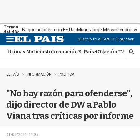
Temas
Negociaciones con EE.UU.
Murió Jorge Messi
Peñarol vs
del día:
Suscribite al 50% OFF
Ingresar
M
e
Últimas Noticias
Información
El País +
Ovación
TV Show
n
M
u
o
s
t
EL PAÍS
INFORMACIÓN
POLÍTICA
r
a
"No hay razón para ofenderse",
r
b
dijo director de DW a Pablo
�
s
Viana tras críticas por informe
q
u
e
d
01/06/2021, 11:36