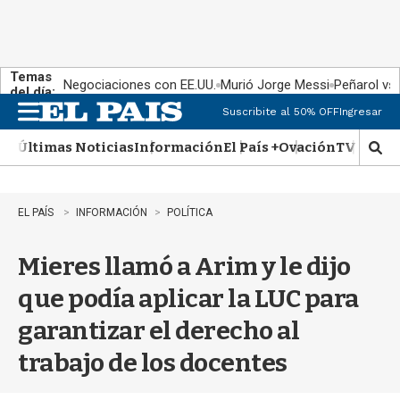
Temas
Negociaciones con EE.UU.
Murió Jorge Messi
Peñarol vs
del día:
Suscribite al 50% OFF
Ingresar
M
e
Últimas Noticias
Información
El País +
Ovación
TV Show
n
M
u
o
s
t
EL PAÍS
INFORMACIÓN
POLÍTICA
r
a
Mieres llamó a Arim y le dijo
r
b
que podía aplicar la LUC para
�
s
garantizar el derecho al
q
u
trabajo de los docentes
e
d