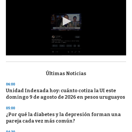
0
s
e
c
Últimas Noticias
o
n
06:00
d
Unidad Indexada hoy: cuánto cotiza la UI este
s
o
domingo 9 de agosto de 2026 en pesos uruguayos
f
3
05:00
3
s
¿Por qué la diabetes y la depresión forman una
e
pareja cada vez más común?
c
o