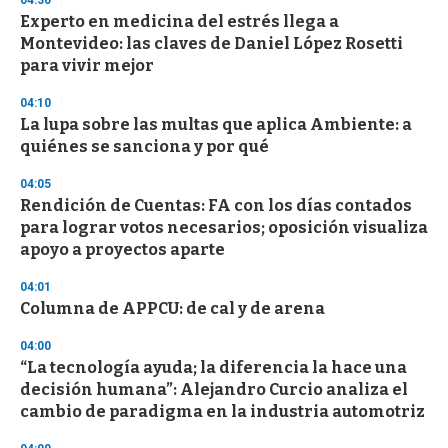
04:30
n
d
Experto en medicina del estrés llega a
s
Montevideo: las claves de Daniel López Rosetti
para vivir mejor
04:10
La lupa sobre las multas que aplica Ambiente: a
quiénes se sanciona y por qué
04:05
Rendición de Cuentas: FA con los días contados
para lograr votos necesarios; oposición visualiza
apoyo a proyectos aparte
04:01
Columna de APPCU: de cal y de arena
04:00
“La tecnología ayuda; la diferencia la hace una
decisión humana”: Alejandro Curcio analiza el
cambio de paradigma en la industria automotriz