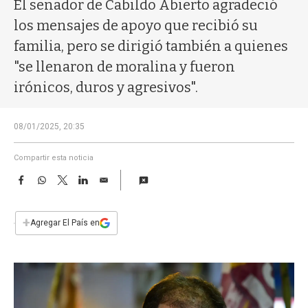
a
El senador de Cabildo Abierto agradeció
los mensajes de apoyo que recibió su
familia, pero se dirigió también a quienes
"se llenaron de moralina y fueron
irónicos, duros y agresivos".
08/01/2025, 20:35
Compartir esta noticia
F
W
T
L
E
a
h
w
i
m
c
a
i
n
a
e
t
t
k
i
+
Agregar El País en
b
s
t
e
l
o
A
e
d
o
p
r
I
k
p
n