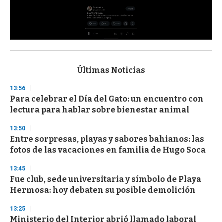
0
s
e
c
Últimas Noticias
o
n
13:56
d
Para celebrar el Día del Gato: un encuentro con
s
o
lectura para hablar sobre bienestar animal
f
3
13:50
3
s
Entre sorpresas, playas y sabores bahianos: las
e
fotos de las vacaciones en familia de Hugo Soca
c
o
13:45
n
d
Fue club, sede universitaria y símbolo de Playa
s
Hermosa: hoy debaten su posible demolición
13:25
Ministerio del Interior abrió llamado laboral