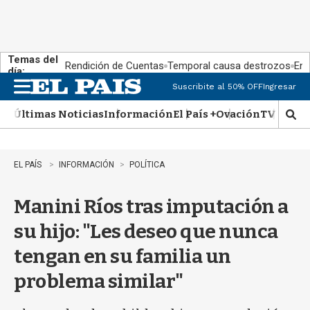
Temas del
Rendición de Cuentas
Temporal causa destrozos
En 
día:
Suscribite al 50% OFF
Ingresar
M
e
Últimas Noticias
Información
El País +
Ovación
TV Show
n
M
u
o
s
t
EL PAÍS
INFORMACIÓN
POLÍTICA
r
a
Manini Ríos tras imputación a
r
b
su hijo: "Les deseo que nunca
�
s
tengan en su familia un
q
u
problema similar"
e
d