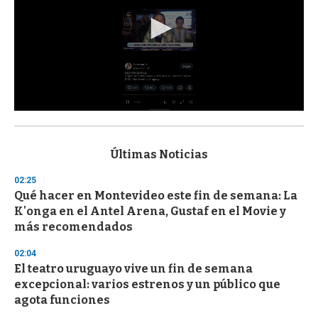
0
s
e
c
Últimas Noticias
o
n
02:25
d
Qué hacer en Montevideo este fin de semana: La
s
o
K'onga en el Antel Arena, Gustaf en el Movie y
f
más recomendados
3
3
s
02:04
e
El teatro uruguayo vive un fin de semana
c
excepcional: varios estrenos y un público que
o
n
agota funciones
d