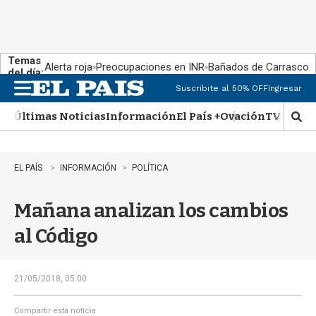
Temas
Alerta roja
Preocupaciones en INR
Bañados de Carrasco
del día:
Suscribite al 50% OFF
Ingresar
M
e
Últimas Noticias
Información
El País +
Ovación
TV Show
n
M
u
o
s
t
EL PAÍS
INFORMACIÓN
POLÍTICA
r
a
Mañana analizan los cambios
r
b
al Código
�
s
q
u
21/05/2018, 05:00
e
d
Compartir esta noticia