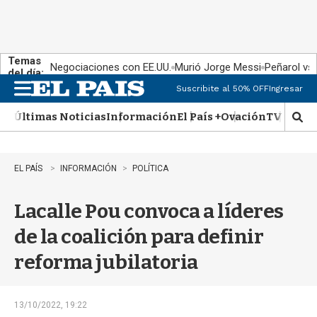
Temas
Negociaciones con EE.UU.
Murió Jorge Messi
Peñarol vs
del día:
Suscribite al 50% OFF
Ingresar
M
e
Últimas Noticias
Información
El País +
Ovación
TV Show
n
M
u
o
s
t
EL PAÍS
INFORMACIÓN
POLÍTICA
r
a
Lacalle Pou convoca a líderes
r
b
de la coalición para definir
�
s
reforma jubilatoria
q
u
e
d
13/10/2022, 19:22