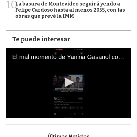
10
La basura de Montevideo seguirá yendo a
Felipe Cardoso hasta al menos 2055, con las
obras que prevé la IMM
Te puede interesar
El mal momento de Yanina Gasañol con un hincha argentino en "Subrayado"
0
s
e
c
Últimas Noticias