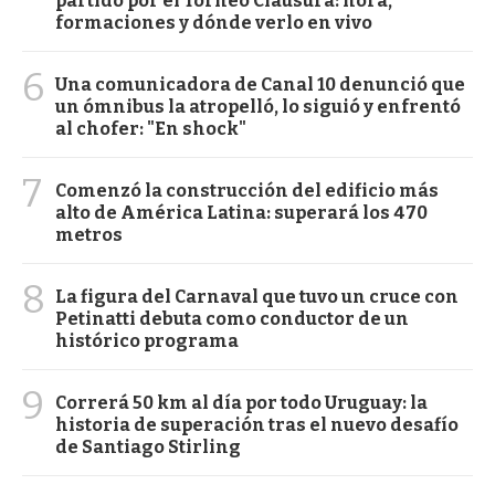
partido por el Torneo Clausura: hora,
formaciones y dónde verlo en vivo
6
Una comunicadora de Canal 10 denunció que
un ómnibus la atropelló, lo siguió y enfrentó
al chofer: "En shock"
7
Comenzó la construcción del edificio más
alto de América Latina: superará los 470
metros
8
La figura del Carnaval que tuvo un cruce con
Petinatti debuta como conductor de un
histórico programa
9
Correrá 50 km al día por todo Uruguay: la
historia de superación tras el nuevo desafío
de Santiago Stirling