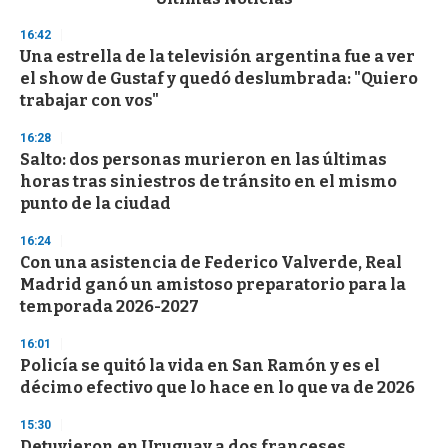
o
n
16:42
d
Una estrella de la televisión argentina fue a ver
s
o
el show de Gustaf y quedó deslumbrada: "Quiero
f
trabajar con vos"
3
3
s
16:28
e
Salto: dos personas murieron en las últimas
c
horas tras siniestros de tránsito en el mismo
o
n
punto de la ciudad
d
s
16:24
Con una asistencia de Federico Valverde, Real
Madrid ganó un amistoso preparatorio para la
temporada 2026-2027
16:01
Policía se quitó la vida en San Ramón y es el
décimo efectivo que lo hace en lo que va de 2026
15:30
Detuvieron en Uruguay a dos franceses