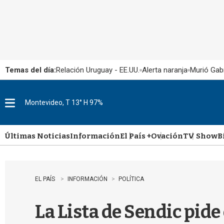
Temas del día:
Relación Uruguay - EE.UU.
Alerta naranja
Murió Gabr
Montevideo, T 13° H 97%
M
e
n
u
Últimas Noticias
Información
El País +
Ovación
TV Show
B
EL PAÍS
INFORMACIÓN
POLÍTICA
La Lista de Sendic pide