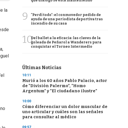
qué diálogo se está manteniendo
e la
9
"Perdí todo": el conmovedor pedido de
ayuda de una periodista deportiva tras
incendio de su casa
desde
10
Del ballet a la eficacia: las claves de la
goleada de Peñarol a Wanderers para
conquistar el Torneo Intermedio
a,
guel
Últimas Noticias
"el
10:11
Murió a los 60 años Pablo Palacio, actor
de "División Palermo", "Homo
Argentum" y "El ciudadano ilustre"
10:00
Cómo diferenciar un dolor muscular de
 no
uno articular y cuáles son las señales
para consultar al médico
09:57
 le