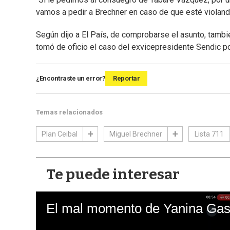
vamos a pedir a Brechner en caso de que esté violando 
Según dijo a El País, de comprobarse el asunto, tambi
tomó de oficio el caso del exvicepresidente Sendic po
¿Encontraste un error?
Reportar
Temas relacionados
Plan Ceibal
Miguel Brechner
Lista 711
Te puede interesar