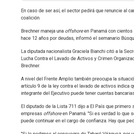
En caso de ser así, el sector pedirá que renuncie al c
coalición.
Brechner maneja una
offshore
en Panamá con cientos 
hace 12 años por deudas, informó el semanario Búsq
La diputada nacionalista Graciela Bianchi citó a la Se
Lucha Contra el Lavado de Activos y Crimen Organiza
Brechner.
A nivel del Frente Amplio también preocupa la situació
artículo 9 de la ley contra el lavado de activos indica 
integrante del Ejecutivo puede tener cuentas bancarias 
El diputado de la Lista 711 dijo a El País que primero
empresas
offshore
en Panamá. "Si es verdad lo que se
puede continuar en el cargo de confianza. Hay que ped
"Si le pedimos al consuegro de Tabaré Vázquez, por u