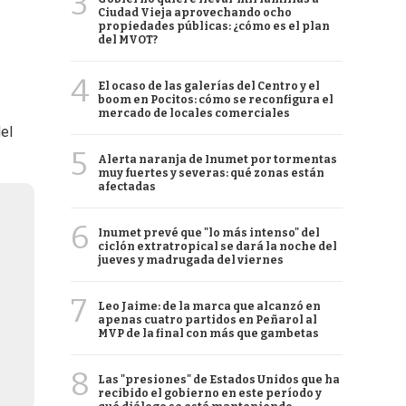
3
Ciudad Vieja aprovechando ocho
propiedades públicas: ¿cómo es el plan
del MVOT?
4
El ocaso de las galerías del Centro y el
boom en Pocitos: cómo se reconfigura el
mercado de locales comerciales
del
5
Alerta naranja de Inumet por tormentas
muy fuertes y severas: qué zonas están
afectadas
6
Inumet prevé que "lo más intenso" del
ciclón extratropical se dará la noche del
jueves y madrugada del viernes
7
Leo Jaime: de la marca que alcanzó en
apenas cuatro partidos en Peñarol al
MVP de la final con más que gambetas
8
Las "presiones" de Estados Unidos que ha
recibido el gobierno en este período y