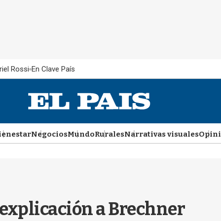
iel Rossi
En Clave País
ienestar
Negocios
Mundo
Rurales
Narrativas visuales
Opin
 explicación a Brechner