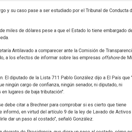
argo y su caso pase a ser estudiado por el Tribunal de Conducta d
de miles de dólares pese a que el Estado lo tiene embargado 
ueda.
cretaría Antilavado a comparecer ante la Comisión de Transparenci
do, a los efectos de informar sobre las empresas
offshore
de Mi
n. El diputado de la Lista 711 Pablo González dijo a El País que 
que ningún cargo de confianza, ningún senador, ni diputado, ni
en lugares de baja tributación".
 se debe citar a Brechner para comprobar si es cierto que tiene
 informó, en virtud del artículo 9 de la ley de Lavado de Activos
irle dar un paso al costado", señaló González.
n decreto de Presidencia, que diera un paso al costado, cómo no