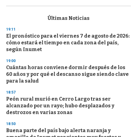
0
s
e
c
Últimas Noticias
o
n
19:11
d
El pronóstico para el viernes 7 de agosto de 2026:
s
o
cómo estará el tiempo en cada zona del país,
f
según Inumet
3
3
s
19:00
e
Cuántas horas conviene dormir después de los
c
60 años y por qué el descanso sigue siendo clave
o
n
para la salud
d
s
18:57
Peón rural murió en Cerro Largo tras ser
alcanzado por un rayo; hubo desplazados y
destrozos en varias zonas
18:50
Buena parte del país bajo alerta naranja y