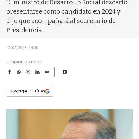
a
El ministro de Desarrollo Social descartó
presentarse como candidato en 2024 y
dijo que acompañará al secretario de
Presidencia.
15/05/2023, 04:00
Compartir esta noticia
F
W
T
L
E
a
h
w
i
m
c
a
i
n
a
e
t
t
k
i
+
Agregar El País en
b
s
t
e
l
o
A
e
d
o
p
r
I
k
p
n