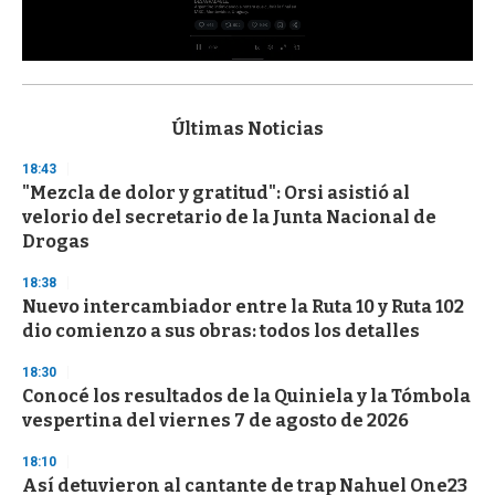
0
s
e
c
Últimas Noticias
o
n
18:43
d
"Mezcla de dolor y gratitud": Orsi asistió al
s
o
velorio del secretario de la Junta Nacional de
f
Drogas
3
3
s
18:38
e
Nuevo intercambiador entre la Ruta 10 y Ruta 102
c
dio comienzo a sus obras: todos los detalles
o
n
d
18:30
s
Conocé los resultados de la Quiniela y la Tómbola
vespertina del viernes 7 de agosto de 2026
18:10
Así detuvieron al cantante de trap Nahuel One23