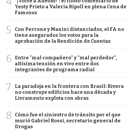
4
"¡Volvé a Adeom!": el filoso comentario de
Yesty Prieto a Valeria Ripoll en plena Cena de
Famosos
5
Con Perrone y Manini distanciados, el FA no
tiene asegurados los votos para la
aprobación de la Rendición de Cuentas
6
Entre "mal compañero" y "mal perdedor",
altísima tensión en vivo entre dos
integrantes de programa radial
7
La paradoja en la frontera con Brasil: Rivera
no construye edificios hace una década y
Livramento explota con obras
8
Cómo fue el siniestro de tránsito por el que
murió Gabriel Rossi, secretario general de
Drogas