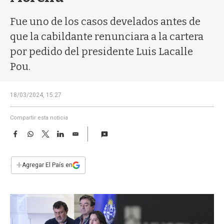
a
Fue uno de los casos develados antes de
que la cabildante renunciara a la cartera
por pedido del presidente Luis Lacalle
Pou.
18/03/2024, 15:27
Compartir esta noticia
F
W
T
L
E
a
h
w
i
m
c
a
i
n
a
e
t
t
k
i
+
Agregar El País en
b
s
t
e
l
o
A
e
d
o
p
r
I
k
p
n