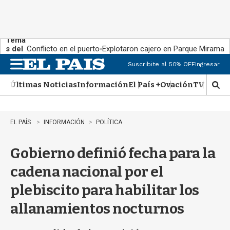
Tema
s del
Conflicto en el puerto
Explotaron cajero en Parque Miramar
día:
Suscribite al 50% OFF
Ingresar
M
e
Últimas Noticias
Información
El País +
Ovación
TV Show
n
M
u
o
s
t
EL PAÍS
INFORMACIÓN
POLÍTICA
r
a
Gobierno definió fecha para la
r
b
cadena nacional por el
�
s
plebiscito para habilitar los
q
u
allanamientos nocturnos
e
d