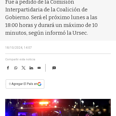
a
Fue a pedido de la Comisión
Interpartidaria de la Coalición de
Gobierno. Será el próximo lunes a las
18:00 horas y durará un máximo de 10
minutos, según informó la Ursec.
18/10/2024, 14:07
Compartir esta noticia
F
W
T
L
E
a
h
w
i
m
c
a
i
n
a
e
t
t
k
i
+
Agregar El País en
b
s
t
e
l
o
A
e
d
o
p
r
I
k
p
n