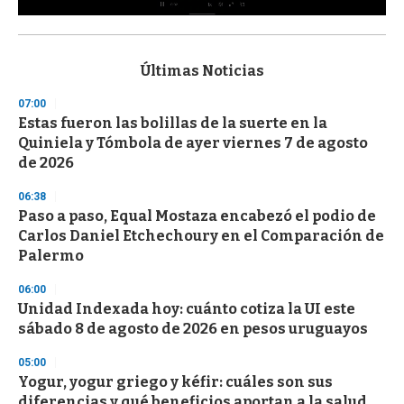
0
s
e
c
Últimas Noticias
o
n
07:00
d
Estas fueron las bolillas de la suerte en la
s
o
Quiniela y Tómbola de ayer viernes 7 de agosto
f
de 2026
3
3
s
06:38
e
Paso a paso, Equal Mostaza encabezó el podio de
c
Carlos Daniel Etchechoury en el Comparación de
o
n
Palermo
d
s
06:00
Unidad Indexada hoy: cuánto cotiza la UI este
sábado 8 de agosto de 2026 en pesos uruguayos
05:00
Yogur, yogur griego y kéfir: cuáles son sus
diferencias y qué beneficios aportan a la salud