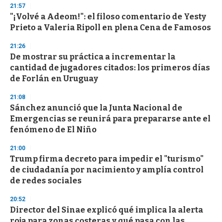
n
21:57
d
"¡Volvé a Adeom!": el filoso comentario de Yesty
s
o
Prieto a Valeria Ripoll en plena Cena de Famosos
f
3
21:26
3
s
De mostrar su práctica a incrementar la
e
cantidad de jugadores citados: los primeros días
c
de Forlán en Uruguay
o
n
d
21:08
s
Sánchez anunció que la Junta Nacional de
Emergencias se reunirá para prepararse ante el
fenómeno de El Niño
21:00
Trump firma decreto para impedir el "turismo"
de ciudadanía por nacimiento y amplía control
de redes sociales
20:52
Director del Sinae explicó qué implica la alerta
roja para zonas costeras y qué pasa con las