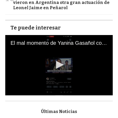
vieron en Argentina otra gran actuación de
Leonel Jaime en Peñarol
Te puede interesar
El mal momento de Yanina Gasañol con un hincha argentino en "Subrayado"
0
s
e
c
Últimas Noticias
o