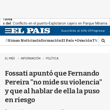
Tema
s del
Conflicto en el puerto
Explotaron cajero en Parque Miramar
día:
Suscribite al 50% OFF
Ingresar
M
e
Últimas Noticias
Información
El País +
Ovación
TV Show
n
M
u
o
s
t
EL PAÍS
INFORMACIÓN
POLÍTICA
r
a
Fossati apuntó que Fernando
r
b
Pereira "no mide su violencia"
�
s
y que al hablar de ella la puso
q
u
en riesgo
e
d