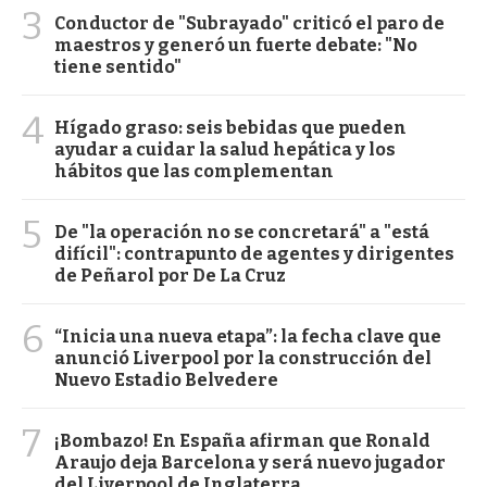
3
Conductor de "Subrayado" criticó el paro de
maestros y generó un fuerte debate: "No
tiene sentido"
4
Hígado graso: seis bebidas que pueden
ayudar a cuidar la salud hepática y los
hábitos que las complementan
5
De "la operación no se concretará" a "está
difícil": contrapunto de agentes y dirigentes
de Peñarol por De La Cruz
6
“Inicia una nueva etapa”: la fecha clave que
anunció Liverpool por la construcción del
Nuevo Estadio Belvedere
7
¡Bombazo! En España afirman que Ronald
Araujo deja Barcelona y será nuevo jugador
del Liverpool de Inglaterra