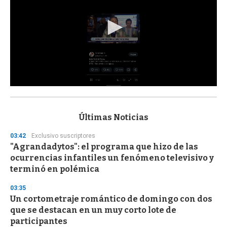
0
s
e
c
Últimas Noticias
o
n
03:42
Exclusivo suscriptores
d
"Agrandadytos": el programa que hizo de las
s
o
ocurrencias infantiles un fenómeno televisivo y
f
terminó en polémica
3
3
s
03:35
e
Un cortometraje romántico de domingo con dos
c
que se destacan en un muy corto lote de
o
n
participantes