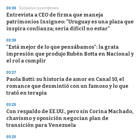
d
s
03:30
Exclusivo suscriptores
Entrevista a CEO de firma que maneja
patrimonios Insigneo: "Uruguay es una plaza que
inspira confianza; sería difícil no estar"
03:30
"Está mejor de lo que pensábamos": la grata
impresión que produjo Rubén Botta en Nacional y
el rol a cumplir
03:27
Paola Botti: su historia de amor en Canal 10, el
romance que desmintió con un famoso y lo que
trató en terapia
03:25
Con respaldo de EE.UU., pero sin Corina Machado,
chavismo y oposición negocian plan de
transición para Venezuela
03:25