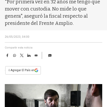
a
"Por primera vez en 32 años me tengo que
mover con custodia. No mide lo que
genera", aseguró la fiscal respecto al
presidente del Frente Amplio.
26/05/2023, 04:00
Compartir esta noticia
F
W
T
L
E
a
h
w
i
m
c
a
i
n
a
e
t
t
k
i
+
Agregar El País en
b
s
t
e
l
o
A
e
d
o
p
r
I
k
p
n