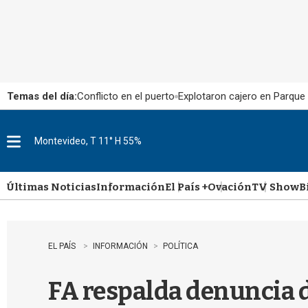
Temas del día:
Conflicto en el puerto
Explotaron cajero en Parque
Montevideo, T 11° H 55%
M
e
n
u
Últimas Noticias
Información
El País +
Ovación
TV Show
B
EL PAÍS
INFORMACIÓN
POLÍTICA
FA respalda denuncia d