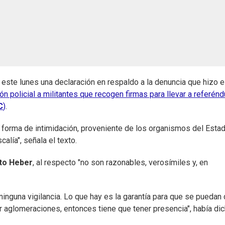
 este lunes una declaración en respaldo a la denuncia que hizo e
n policial a militantes que recogen firmas para llevar a referén
C
)
.
 forma de intimidación, proveniente de los organismos del Estad
alía", señala el texto.
rto Heber
, al respecto "no son razonables, verosímiles y, en
nguna vigilancia. Lo que hay es la garantía para que se puedan d
ar aglomeraciones, entonces tiene que tener presencia", había di