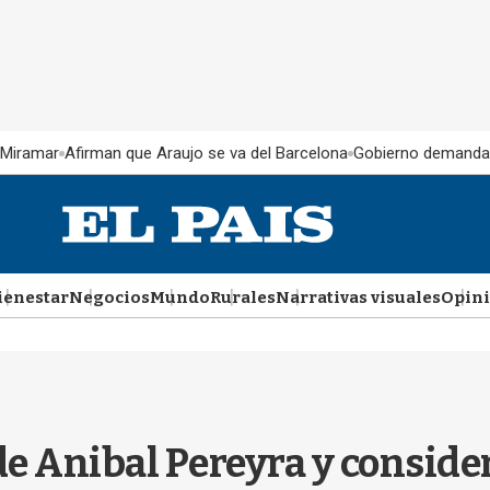
 Miramar
Afirman que Araujo se va del Barcelona
Gobierno demanda
ienestar
Negocios
Mundo
Rurales
Narrativas visuales
Opin
e Anibal Pereyra y consider