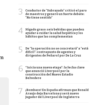
3
Conductor de "Subrayado" criticó el paro
de maestros y generó un fuerte debate:
"No tiene sentido"
4
Hígado graso: seis bebidas que pueden
ayudar a cuidar la salud hepática y los
hábitos que las complementan
5
De "la operación no se concretará" a "está
difícil": contrapunto de agentes y
dirigentes de Peñarol por De La Cruz
um
6
“Inicia una nueva etapa”: la fecha clave
que anunció Liverpool por la
construcción del Nuevo Estadio
Belvedere
7
¡Bombazo! En España afirman que Ronald
Araujo deja Barcelona y será nuevo
jugador del Liverpool de Inglaterra