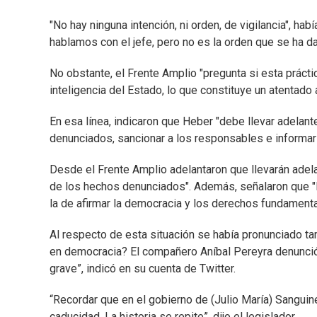
"No hay ninguna intención, ni orden, de vigilancia", hab
hablamos con el jefe, pero no es la orden que se ha da
No obstante, el Frente Amplio "pregunta si esta prácti
inteligencia del Estado, lo que constituye un atentado 
En esa línea, indicaron que Heber "debe llevar adelan
denunciados, sancionar a los responsables e informar
Desde el Frente Amplio adelantaron que llevarán adela
de los hechos denunciados". Además, señalaron que "l
la de afirmar la democracia y los derechos fundamenta
Al respecto de esta situación se había pronunciado t
en democracia? El compañero Aníbal Pereyra denunció 
grave”, indicó en su cuenta de Twitter.
“Recordar que en el gobierno de (Julio María) Sanguin
caducidad. La historia se repite”, dijo el legislador.