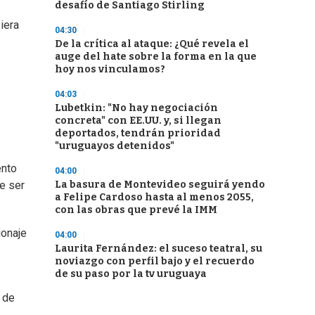
desafío de Santiago Stirling
biera
04:30
De la crítica al ataque: ¿Qué revela el
auge del hate sobre la forma en la que
hoy nos vinculamos?
04:03
Lubetkin: "No hay negociación
concreta" con EE.UU. y, si llegan
deportados, tendrán prioridad
"uruguayos detenidos"
ento
04:00
La basura de Montevideo seguirá yendo
e ser
a Felipe Cardoso hasta al menos 2055,
con las obras que prevé la IMM
ionaje
04:00
Laurita Fernández: el suceso teatral, su
noviazgo con perfil bajo y el recuerdo
de su paso por la tv uruguaya
 de