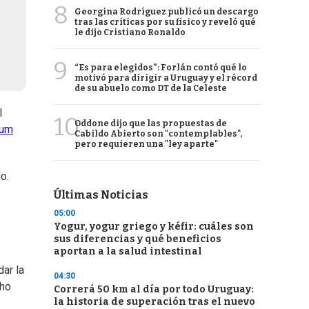
8
Georgina Rodríguez publicó un descargo
tras las críticas por su físico y reveló qué
le dijo Cristiano Ronaldo
9
“Es para elegidos”: Forlán contó qué lo
motivó para dirigir a Uruguay y el récord
de su abuelo como DT de la Celeste
l
10
Oddone dijo que las propuestas de
dum
Cabildo Abierto son "contemplables",
pero requieren una "ley aparte"
o.
Últimas Noticias
05:00
Yogur, yogur griego y kéfir: cuáles son
sus diferencias y qué beneficios
aportan a la salud intestinal
ar la
04:30
cho
Correrá 50 km al día por todo Uruguay:
la historia de superación tras el nuevo