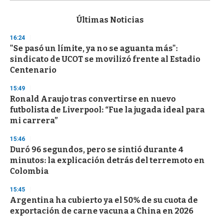
s
e
c
Últimas Noticias
o
n
16:24
d
"Se pasó un límite, ya no se aguanta más":
s
o
sindicato de UCOT se movilizó frente al Estadio
f
Centenario
3
3
s
15:49
e
Ronald Araujo tras convertirse en nuevo
c
futbolista de Liverpool: “Fue la jugada ideal para
o
n
mi carrera”
d
s
15:46
Duró 96 segundos, pero se sintió durante 4
minutos: la explicación detrás del terremoto en
Colombia
15:45
Argentina ha cubierto ya el 50% de su cuota de
exportación de carne vacuna a China en 2026