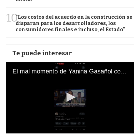
10
"Los costos del acuerdo en la construcción se
disparan para los desarrolladores, los
consumidores finales e incluso, el Estado"
Te puede interesar
El mal momento de Yanina Gasañol con un hincha argentino en "Subrayado"
0