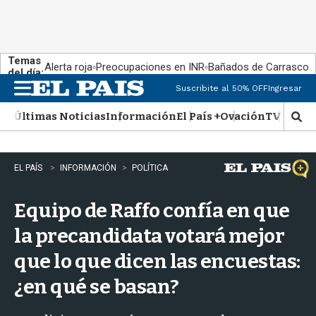
Temas
Alerta roja
Preocupaciones en INR
Bañados de Carrasco
del día:
Suscribite al 50% OFF
Ingresar
M
e
Últimas Noticias
Información
El País +
Ovación
TV Show
n
M
u
o
s
t
EL PAÍS
INFORMACIÓN
POLÍTICA
r
a
Equipo de Raffo confía en que
r
b
la precandidata votará mejor
�
s
que lo que dicen las encuestas:
q
u
¿en qué se basan?
e
d