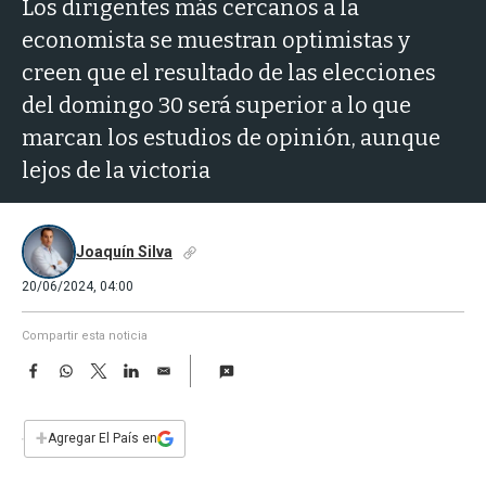
a
Los dirigentes más cercanos a la
economista se muestran optimistas y
creen que el resultado de las elecciones
del domingo 30 será superior a lo que
marcan los estudios de opinión, aunque
lejos de la victoria
Joaquín Silva
20/06/2024, 04:00
Compartir esta noticia
F
W
T
L
E
a
h
w
i
m
c
a
i
n
a
e
t
t
k
i
+
Agregar El País en
b
s
t
e
l
o
A
e
d