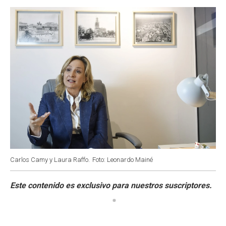
o
p
r
I
k
p
n
Carlos Camy y Laura Raffo.
Foto: Leonardo Mainé