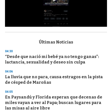
0
s
e
c
Últimas Noticias
o
n
04:30
d
“Desde que nació mi bebé ya no tengo ganas”:
s
o
lactancia, sexualidad y deseo sin culpa
f
3
04:06
3
s
La lluvia que no para, causa estragos en la pista
e
de césped de Maroñas
c
o
04:05
n
d
En Paysandú y Florida esperan que decenas de
s
miles vayan a ver al Papa; buscan lugares para
las misas al aire libre