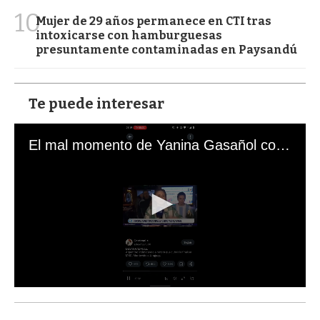
10
Mujer de 29 años permanece en CTI tras
intoxicarse con hamburguesas
presuntamente contaminadas en Paysandú
Te puede interesar
El mal momento de Yanina Gasañol con un hincha argentino en "Subrayado"
0
s
e