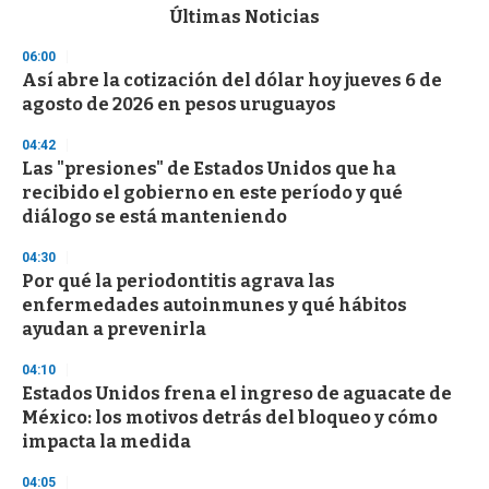
c
Últimas Noticias
o
n
06:00
d
Así abre la cotización del dólar hoy jueves 6 de
s
o
agosto de 2026 en pesos uruguayos
f
3
04:42
3
s
Las "presiones" de Estados Unidos que ha
e
recibido el gobierno en este período y qué
c
diálogo se está manteniendo
o
n
d
04:30
s
Por qué la periodontitis agrava las
enfermedades autoinmunes y qué hábitos
ayudan a prevenirla
04:10
Estados Unidos frena el ingreso de aguacate de
México: los motivos detrás del bloqueo y cómo
impacta la medida
04:05