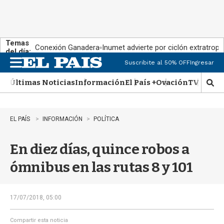
Temas
Conexión Ganadera
Inumet advierte por ciclón extratropi
del día:
Suscribite al 50% OFF
Ingresar
M
e
Últimas Noticias
Información
El País +
Ovación
TV Show
n
M
u
o
s
t
EL PAÍS
INFORMACIÓN
POLÍTICA
r
a
En diez días, quince robos a
r
b
ómnibus en las rutas 8 y 101
�
s
q
u
17/07/2018, 05:00
e
d
Compartir esta noticia