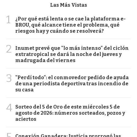
Las Más Vistas
1
¿Por qué está lenta o se cae la plataforma e-
BROU, qué alcance tiene el problema, qué
riesgos hay y cuándo se resolverá?
2
Inumet prevé que "lo más intenso" del ciclón
extratropical se dará la noche del jueves y
madrugada del viernes
3
"Perdí todo": el conmovedor pedido de ayuda
de una periodista deportiva tras incendio de
su casa
4
Sorteo del 5 de Oro de este miércoles 5 de
agosto de 2026: números sorteados, pozos y
aciertos
5
Conexión Ganadera: Justicia prorrogó las