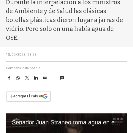
a
Durante la interpelación a los ministros
de Ambiente y de Salud las clásicas
botellas plásticas dieron lugar a jarras de
vidrio. Pero solo en una había agua de
OSE.
18/05/2023, 18:28
Compartir esta noticia
F
W
T
L
E
a
h
w
i
m
c
a
i
n
a
e
t
t
k
i
+
Agregar El País en
b
s
t
e
l
o
A
e
d
o
p
r
I
k
p
n