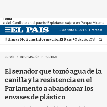
Tema
s del
Conflicto en el puerto
Explotaron cajero en Parque Miramar
día:
Suscribite al 50% OFF
Ingresar
M
e
Últimas Noticias
Información
El País +
Ovación
TV Show
n
M
u
o
s
t
EL PAÍS
INFORMACIÓN
POLÍTICA
r
a
El senador que tomó agua de la
r
b
canilla y la resistencia en el
�
s
Parlamento a abandonar los
q
u
envases de plástico
e
d