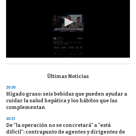
0
s
e
c
Últimas Noticias
o
n
20:30
d
Hígado graso: seis bebidas que pueden ayudar a
s
o
cuidar la salud hepática y los hábitos que las
f
complementan
3
3
s
20:21
e
De "la operación no se concretará" a "está
c
difícil": contrapunto de agentes y dirigentes de
o