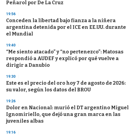
n
Peñarol por De La Cruz
d
s
19:56
Conceden la libertad bajo fianza a la niñera
argentina detenida por el ICE en EE.UU. durante
el Mundial
19:40
“Me siento atacado” y “no pertenezco”: Matosas
respondió a AUDEF y explicó por qué vuelve a
dirigir a Danubio
19:30
Este es el precio del oro hoy 7 de agosto de 2026:
su valor, según los datos del BROU
19:26
Dolor en Nacional: murió el DT argentino Miguel
Ignomiriello, que dejó una gran marca en las
juveniles albas
19:16