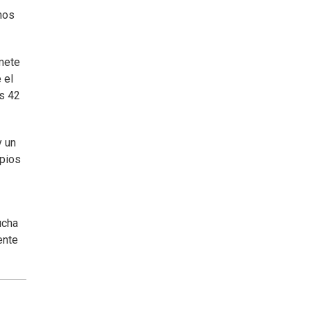
mos
omete
 el
os 42
y un
ipios
ucha
ente