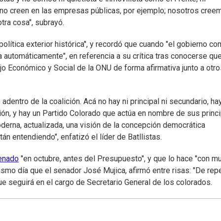
 no creen en las empresas públicas, por ejemplo; nosotros cree
tra cosa", subrayó.
política exterior histórica", y recordó que cuando "el gobierno c
ta automáticamente", en referencia a su crítica tras conocerse que
o Económico y Social de la ONU de forma afirmativa junto a otr
ntro de la coalición. Acá no hay ni principal ni secundario, ha
ción, y hay un Partido Colorado que actúa en nombre de sus princ
derna, actualizada, una visión de la concepción democrática
 entendiendo", enfatizó el líder de Batllistas.
Senado
"en octubre, antes del Presupuesto", y que lo hace "con m
mismo día que el senador José Mujica, afirmó entre risas: "De rep
 que seguirá en el cargo de Secretario General de los colorados.