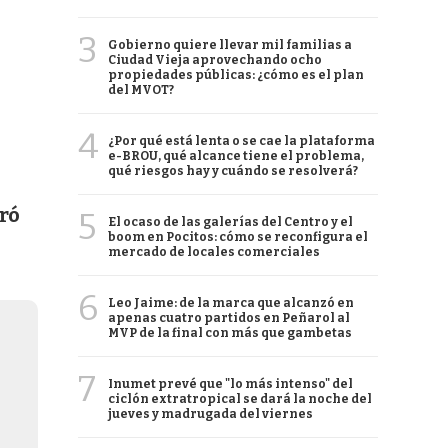
3
Gobierno quiere llevar mil familias a
Ciudad Vieja aprovechando ocho
propiedades públicas: ¿cómo es el plan
del MVOT?
4
¿Por qué está lenta o se cae la plataforma
e-BROU, qué alcance tiene el problema,
qué riesgos hay y cuándo se resolverá?
uró
5
El ocaso de las galerías del Centro y el
boom en Pocitos: cómo se reconfigura el
mercado de locales comerciales
6
Leo Jaime: de la marca que alcanzó en
apenas cuatro partidos en Peñarol al
MVP de la final con más que gambetas
7
Inumet prevé que "lo más intenso" del
ciclón extratropical se dará la noche del
jueves y madrugada del viernes