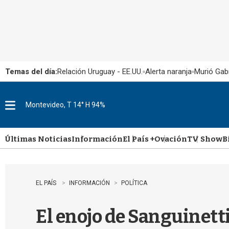
Temas del día:
Relación Uruguay - EE.UU.
Alerta naranja
Murió Gabr
Montevideo, T 14° H 94%
M
e
n
u
Últimas Noticias
Información
El País +
Ovación
TV Show
B
EL PAÍS
INFORMACIÓN
POLÍTICA
El enojo de Sanguinetti