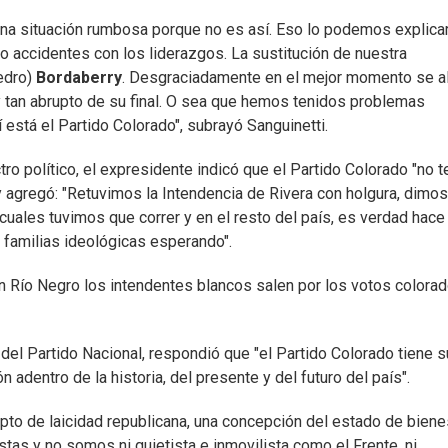
 una situación rumbosa porque no es así. Eso lo podemos explicar
o accidentes con los liderazgos. La sustitución de nuestra
Pedro)
Bordaberry
. Desgraciadamente en el mejor momento se al
 y tan abrupto de su final. O sea que hemos tenidos problemas
í está el Partido Colorado", subrayó Sanguinetti.
o político, el expresidente indicó que el Partido Colorado "no t
 y agregó: "Retuvimos la Intendencia de Rivera con holgura, dimo
cuales tuvimos que correr y en el resto del país, es verdad hace
s familias ideológicas esperando".
n Río Negro los intendentes blancos salen por los votos colorad
 del Partido Nacional, respondió que "el Partido Colorado tiene s
adentro de la historia, del presente y del futuro del país".
to de laicidad republicana, una concepción del estado de biene
tas y no somos ni quietista e inmovilista como el Frente, ni