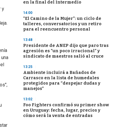
en la final del Intermedio
 y
14:00
"El Camino de la Mujer": un ciclo de
eja.
talleres, conversatorios y un retiro
para el reencuentro personal
13:48
Presidente de ANEP dijo que paro tras
enía
agresión es "un poco irracional" y
sindicato de maestros salió al cruce
s una
 el
13:25
Ambiente incluirá a Bañados de
Carrasco en la lista de humedales
protegidos para “despejar dudas y
os",
manejos”
13:02
u
Foo Fighters confirmó su primer show
en Uruguay: fecha, lugar, precios y
cómo será la venta de entradas
star