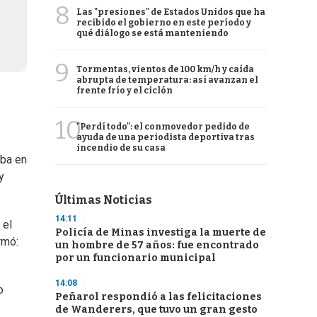
8
Las "presiones" de Estados Unidos que ha
recibido el gobierno en este período y
qué diálogo se está manteniendo
9
Tormentas, vientos de 100 km/h y caída
abrupta de temperatura: así avanzan el
frente frío y el ciclón
10
"Perdí todo": el conmovedor pedido de
ayuda de una periodista deportiva tras
incendio de su casa
ba en
y
Últimas Noticias
14:11
 el
Policía de Minas investiga la muerte de
rmó:
un hombre de 57 años: fue encontrado
por un funcionario municipal
14:08
o
Peñarol respondió a las felicitaciones
de Wanderers, que tuvo un gran gesto