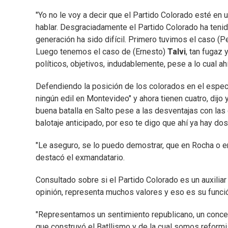
"Yo no le voy a decir que el Partido Colorado esté en
hablar. Desgraciadamente el Partido Colorado ha tenid
generación ha sido difícil. Primero tuvimos el caso (
Luego tenemos el caso de (Ernesto)
Talvi
, tan fugaz
políticos, objetivos, indudablemente, pese a lo cual ah
Defendiendo la posición de los colorados en el espectr
ningún edil en Montevideo" y ahora tienen cuatro, dijo
buena batalla en Salto pese a las desventajas con las 
balotaje anticipado, por eso te digo que ahí ya hay do
"Le aseguro, se lo puedo demostrar, que en Rocha o e
destacó el exmandatario.
Consultado sobre si el Partido Colorado es un auxiliar
opinión, representa muchos valores y eso es su función 
"Representamos un sentimiento republicano, un concep
que construyó el Batllismo y de la cual somos reformis