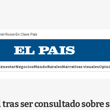
iel Rossi
En Clave País
ienestar
Negocios
Mundo
Rurales
Narrativas visuales
Opin
 tras ser consultado sobre s