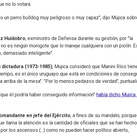
e no lo votará.
o un perro bulldog muy peligroso o muy capaz", dijo Mujica sobr
ez Huidobro
, exministro de Defensa durante su gestión, por "la
 no es ningún monigote que lo maneje cualquiera con un piolín. E
, demasiado inteligente".
 dictadura (1973-1985)
, Mujica consideró que Manini Ríos tien
tiempo, es el único uruguayo que está en condiciones de consegu
 arriba de la mesa". "Por lo menos pedazos de verdad", puntuali
s que él podría haber conseguido información"
había dicho Mujica 
omandante en jefe del Ejército
, a fines de su mandato, porque
que llama la atención es la cantidad de oficiales que se han hecho
 por los ascensos (...) como no pueden hacer político abierto,