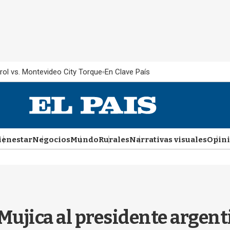
rol vs. Montevideo City Torque
En Clave País
ienestar
Negocios
Mundo
Rurales
Narrativas visuales
Opin
e Mujica al presidente arge