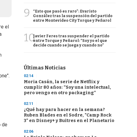
9
“Esto que pasó es raro”: Evaristo
González tras la suspensión del partido
entre Montevideo City Torque y Peñarol
re el
10
a
Javier Feres tras suspender el partido
entre Torque y Peñarol: “Soy yo el que
decide cuando se juega y cuando no”
n
Últimas Noticias
one".
02:14
Moria Casán, la serie de Netflix y
cumplir 80 años: “Soy una intelectual,
pero vengo en otro packaging”
02:11
¿Qué hay para hacer en la semana?
Ruben Blades en el Sodre, "Camp Rock
3" en Disney+ y Buitres en el Planetario
o de
02:06