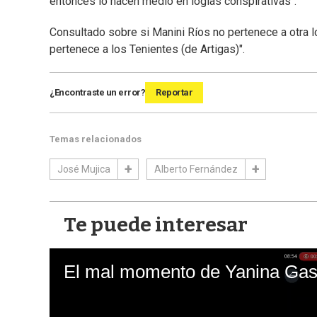
entonces lo hacen medio en logias conspirativas".
Consultado sobre si Manini Ríos no pertenece a otra l
pertenece a los Tenientes (de Artigas)".
¿Encontraste un error?
Reportar
Temas relacionados
José Mujica
Alberto Fernández
Te puede interesar