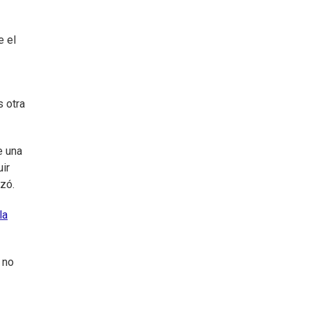
e el
s otra
e una
ir
zó.
la
 no