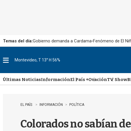
Temas del día:
Gobierno demanda a Cardama
Fenómeno de El Ni
Montevideo, T 13° H 56%
M
e
n
u
Últimas Noticias
Información
El País +
Ovación
TV Show
B
EL PAÍS
INFORMACIÓN
POLÍTICA
Colorados no sabían de