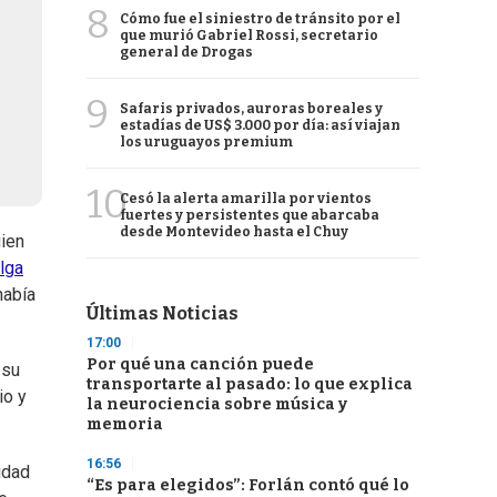
8
Cómo fue el siniestro de tránsito por el
que murió Gabriel Rossi, secretario
general de Drogas
9
Safaris privados, auroras boreales y
estadías de US$ 3.000 por día: así viajan
los uruguayos premium
10
Cesó la alerta amarilla por vientos
fuertes y persistentes que abarcaba
desde Montevideo hasta el Chuy
uien
lga
había
Últimas Noticias
17:00
Por qué una canción puede
 su
transportarte al pasado: lo que explica
io y
la neurociencia sobre música y
memoria
16:56
idad
“Es para elegidos”: Forlán contó qué lo