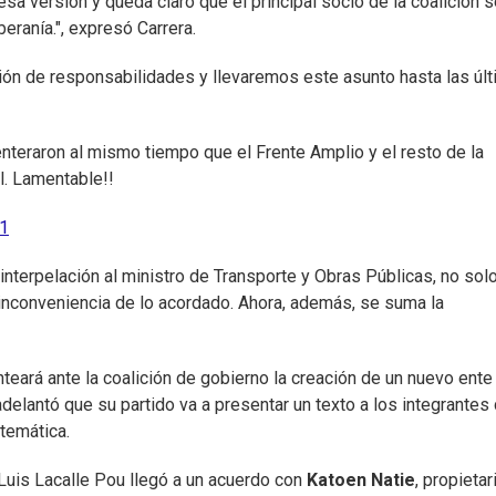
esa versión y queda claro que el principal socio de la coalición 
eranía.", expresó Carrera.
ón de responsabilidades y llevaremos este asunto hasta las úl
enteraron al mismo tiempo que el Frente Amplio y el resto de la
l. Lamentable!!
21
interpelación al ministro de Transporte y Obras Públicas, no sol
la inconveniencia de lo acordado. Ahora, además, se suma la
nteará ante la coalición de gobierno la creación de un nuevo ente
 adelantó que su partido va a presentar un texto a los integrantes 
 temática.
Luis Lacalle Pou llegó a un acuerdo con
Katoen Natie
, propietar