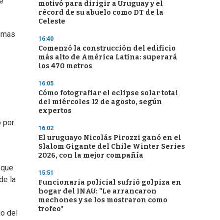
se
motivó para dirigir a Uruguay y el
récord de su abuelo como DT de la
Celeste
timas
16:40
Comenzó la construcción del edificio
más alto de América Latina: superará
los 470 metros
16:05
Cómo fotografiar el eclipse solar total
del miércoles 12 de agosto, según
expertos
o por
16:02
El uruguayo Nicolás Pirozzi ganó en el
Slalom Gigante del Chile Winter Series
2026, con la mejor compañía
 que
15:51
de la
Funcionaria policial sufrió golpiza en
hogar del INAU: "Le arrancaron
mechones y se los mostraron como
trofeo"
io del