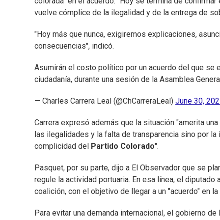
colorada" en el acuerdo. "Hoy se termina de confirmar 
vuelve cómplice de la ilegalidad y de la entrega de sob
"Hoy más que nunca, exigiremos explicaciones, asunci
consecuencias", indicó.
Asumirán el costo político por un acuerdo del que se 
ciudadanía, durante una sesión de la Asamblea Genera
— Charles Carrera Leal (@ChCarreraLeal)
June 30, 20
Carrera expresó además que la situación "amerita una 
las ilegalidades y la falta de transparencia sino por 
complicidad del
Partido Colorado
".
Pasquet, por su parte, dijo a El Observador que se pla
regule la actividad portuaria. En esa línea, el diputado
coalición, con el objetivo de llegar a un "acuerdo" en la
Para evitar una demanda internacional, el gobierno de 