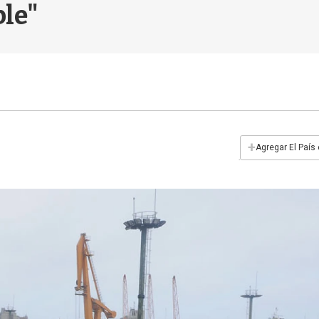
ble"
+
Agregar El País