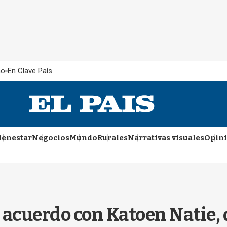
ño
En Clave País
ienestar
Negocios
Mundo
Rurales
Narrativas visuales
Opin
 acuerdo con Katoen Natie, d