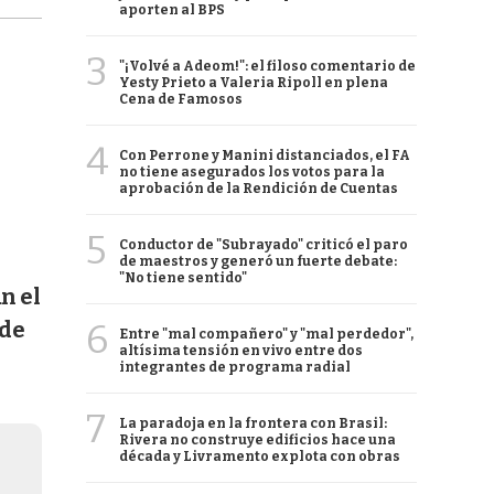
aporten al BPS
3
"¡Volvé a Adeom!": el filoso comentario de
Yesty Prieto a Valeria Ripoll en plena
Cena de Famosos
4
Con Perrone y Manini distanciados, el FA
no tiene asegurados los votos para la
aprobación de la Rendición de Cuentas
5
Conductor de "Subrayado" criticó el paro
de maestros y generó un fuerte debate:
"No tiene sentido"
n el
6
 de
Entre "mal compañero" y "mal perdedor",
altísima tensión en vivo entre dos
integrantes de programa radial
7
La paradoja en la frontera con Brasil:
Rivera no construye edificios hace una
década y Livramento explota con obras