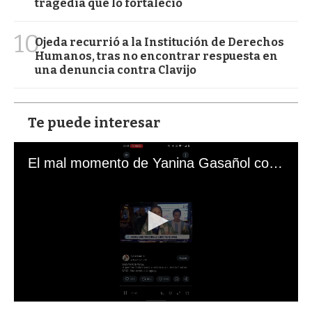
tragedia que lo fortaleció
10
Ojeda recurrió a la Institución de Derechos
Humanos, tras no encontrar respuesta en
una denuncia contra Clavijo
Te puede interesar
El mal momento de Yanina Gasañol con un hincha argentino en "Subrayado"
0