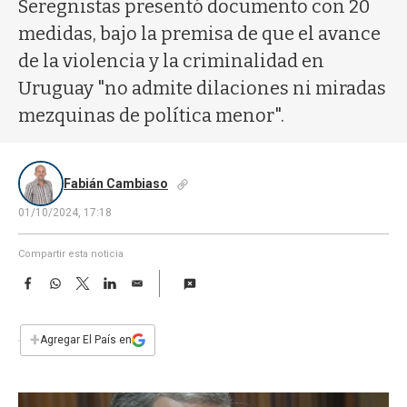
a
Seregnistas presentó documento con 20
medidas, bajo la premisa de que el avance
de la violencia y la criminalidad en
Uruguay "no admite dilaciones ni miradas
mezquinas de política menor".
Fabián Cambiaso
01/10/2024, 17:18
Compartir esta noticia
F
W
T
L
E
a
h
w
i
m
c
a
i
n
a
e
t
t
k
i
+
Agregar El País en
b
s
t
e
l
o
A
e
d
o
p
r
I
k
p
n