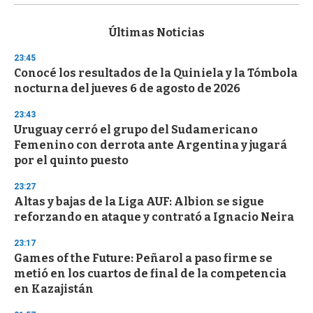
s
e
c
Últimas Noticias
o
n
23:45
d
Conocé los resultados de la Quiniela y la Tómbola
s
o
nocturna del jueves 6 de agosto de 2026
f
3
23:43
3
s
Uruguay cerró el grupo del Sudamericano
e
Femenino con derrota ante Argentina y jugará
c
por el quinto puesto
o
n
d
23:27
s
Altas y bajas de la Liga AUF: Albion se sigue
reforzando en ataque y contrató a Ignacio Neira
23:17
Games of the Future: Peñarol a paso firme se
metió en los cuartos de final de la competencia
en Kazajistán