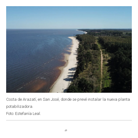
o
p
r
I
k
p
n
Costa de Arazatí, en San José, donde se prevé instalar la nueva planta
potabilizadora.
Foto: Estefanía Leal.