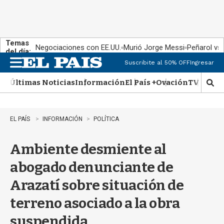
Temas
Negociaciones con EE.UU.
Murió Jorge Messi
Peñarol vs
del día:
Suscribite al 50% OFF
Ingresar
M
e
Últimas Noticias
Información
El País +
Ovación
TV Show
n
M
u
o
s
t
EL PAÍS
INFORMACIÓN
POLÍTICA
r
a
Ambiente desmiente al
r
b
abogado denunciante de
�
s
Arazatí sobre situación de
q
u
terreno asociado a la obra
e
d
suspendida