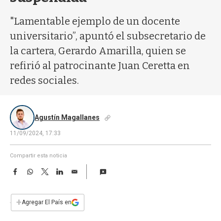
a
"Lamentable ejemplo de un docente
universitario”, apuntó el subsecretario de
la cartera, Gerardo Amarilla, quien se
refirió al patrocinante Juan Ceretta en
redes sociales.
Agustín Magallanes
11/09/2024, 17:33
Compartir esta noticia
F
W
T
L
E
a
h
w
i
m
c
a
i
n
a
e
t
t
k
i
+
Agregar El País en
b
s
t
e
l
o
A
e
d