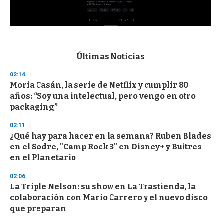
0
s
e
c
Últimas Noticias
o
n
02:14
d
Moria Casán, la serie de Netflix y cumplir 80
s
o
años: “Soy una intelectual, pero vengo en otro
f
packaging”
3
3
s
02:11
e
¿Qué hay para hacer en la semana? Ruben Blades
c
en el Sodre, "Camp Rock 3" en Disney+ y Buitres
o
n
en el Planetario
d
s
02:06
La Triple Nelson: su show en La Trastienda, la
colaboración con Mario Carrero y el nuevo disco
que preparan