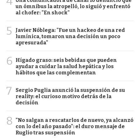
4
Una comunicadora de Canal 10 denunció que
un ómnibus la atropelló, lo siguió y enfrentó
al chofer: "En shock"
5
Javier Nóblega: "Fue un hackeo de una red
lumínica, tomaron una decisión un poco
apresurada"
6
Hígado graso: seis bebidas que pueden
ayudar a cuidar la salud hepática y los
hábitos que las complementan
7
Sergio Puglia anunció la suspensión de su
reality: el curioso motivo detrás de la
decisión
8
"No salgan a rescatarlos de nuevo, ya alcanzó
con lo del año pasado": el duro mensaje de
Ruglio tras suspensión