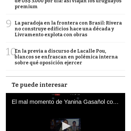
de US$ 3.000 por día: así viajan los uruguayos
premium
9
La paradoja en la frontera con Brasil: Rivera
no construye edificios hace una década y
Livramento explota con obras
10
En la previa a discurso de Lacalle Pou,
blancos se enfrascan en polémica interna
sobre qué oposición ejercer
Te puede interesar
El mal momento de Yanina Gasañol con un hincha argentino en "Subrayado"