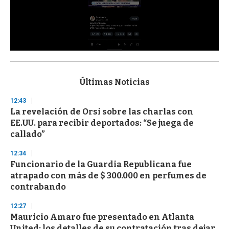
0
s
e
c
Últimas Noticias
o
n
12:43
d
La revelación de Orsi sobre las charlas con
s
o
EE.UU. para recibir deportados: “Se juega de
f
callado”
3
3
s
12:34
e
Funcionario de la Guardia Republicana fue
c
atrapado con más de $ 300.000 en perfumes de
o
n
contrabando
d
s
12:27
Mauricio Amaro fue presentado en Atlanta
United: los detalles de su contratación tras dejar