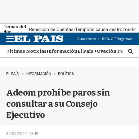
Temas del
Rendición de Cuentas
Temporal causa destrozos
En 
día:
Suscribite al 50% OFF
Ingresar
M
e
Últimas Noticias
Información
El País +
Ovación
TV Show
n
M
u
o
s
t
EL PAÍS
INFORMACIÓN
POLÍTICA
r
a
Adeom prohíbe paros sin
r
b
consultar a su Consejo
�
s
Ejecutivo
q
u
e
d
30/09/2022, 00:49