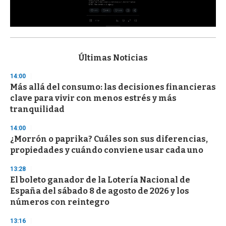
0
s
e
c
Últimas Noticias
o
n
14:00
d
Más allá del consumo: las decisiones financieras
s
o
clave para vivir con menos estrés y más
f
tranquilidad
3
3
s
14:00
e
¿Morrón o paprika? Cuáles son sus diferencias,
c
propiedades y cuándo conviene usar cada uno
o
n
d
13:28
s
El boleto ganador de la Lotería Nacional de
España del sábado 8 de agosto de 2026 y los
números con reintegro
13:16