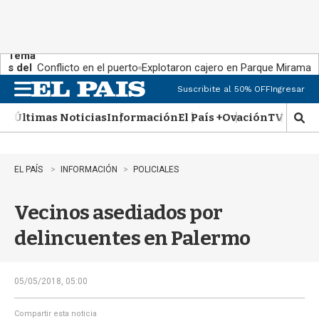
Tema
s del
Conflicto en el puerto
Explotaron cajero en Parque Miramar
día:
Suscribite al 50% OFF
Ingresar
M
e
Últimas Noticias
Información
El País +
Ovación
TV Show
n
M
u
o
s
t
EL PAÍS
INFORMACIÓN
POLICIALES
r
a
Vecinos asediados por
r
b
delincuentes en Palermo
�
s
q
u
05/05/2018, 05:00
e
d
Compartir esta noticia