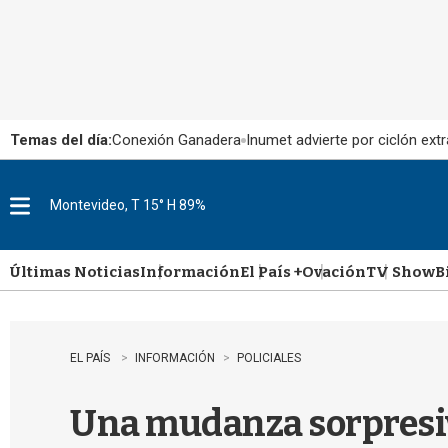
Temas del día:
Conexión Ganadera
Inumet advierte por ciclón extr
Montevideo, T 15° H 89%
M
e
n
u
Últimas Noticias
Información
El País +
Ovación
TV Show
B
EL PAÍS
INFORMACIÓN
POLICIALES
Una mudanza sorpresiv