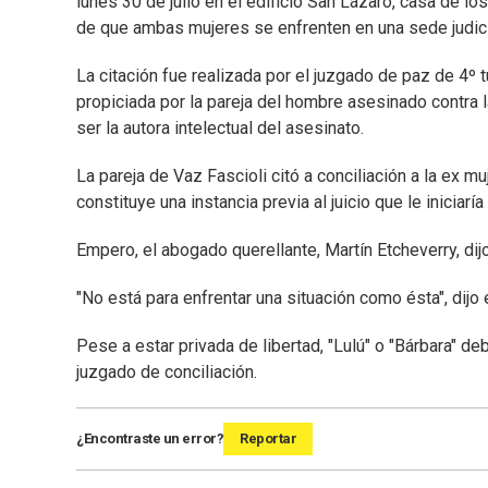
lunes 30 de julio en el edificio San Lázaro, casa de l
de que ambas mujeres se enfrenten en una sede judici
La citación fue realizada por el juzgado de paz de 4º 
propiciada por la pareja del hombre asesinado contra 
ser la autora intelectual del asesinato.
La pareja de Vaz Fascioli citó a conciliación a la ex m
constituye una instancia previa al juicio que le iniciarí
Empero, el abogado querellante, Martín Etcheverry, dijo 
"No está para enfrentar una situación como ésta", dijo 
Pese a estar privada de libertad, "Lulú" o "Bárbara" de
juzgado de conciliación.
¿Encontraste un error?
Reportar