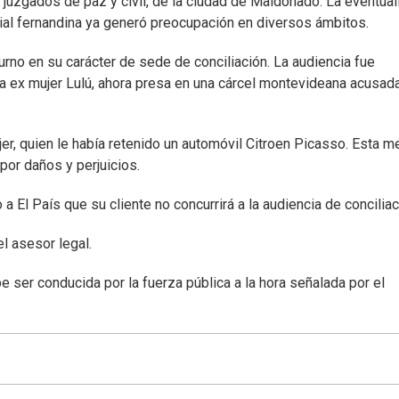
os juzgados de paz y civil, de la ciudad de Maldonado. La eventua
al fernandina ya generó preocupación en diversos ámbitos.
turno en su carácter de sede de conciliación. La audiencia fue
la ex mujer Lulú, ahora presa en una cárcel montevideana acusad
ujer, quien le había retenido un automóvil Citroen Picasso. Esta m
a por daños y perjuicios.
a El País que su cliente no concurrirá a la audiencia de conciliac
el asesor legal.
be ser conducida por la fuerza pública a la hora señalada por el