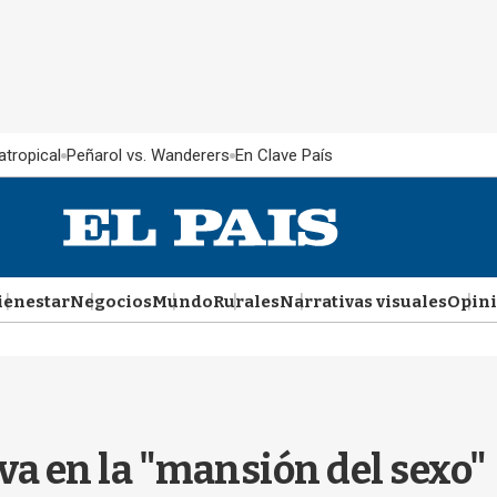
atropical
Peñarol vs. Wanderers
En Clave País
ienestar
Negocios
Mundo
Rurales
Narrativas visuales
Opin
a en la "mansión del sexo"