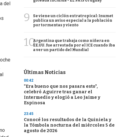
goleada incluida - EL PAÍS Uruguay
a del
9
Se viene un ciclón extratropical: Inumet
os
publica un aviso especial a la población
por tormentas y viento
10
Argentina que trabaja como niñera en
EE.UU. fue arrestada por el ICE cuando iba
a ver un partido del Mundial
noche
,
Últimas Noticias
al
00:42
"Era bueno que nos pasara esto",
celebró Aguirre tras ganar el
Intermedio y elogió a Leo Jaime y
Espinosa
23:45
Conocé los resultados de la Quiniela y
la Tómbola nocturna del miércoles 5 de
imo
agosto de 2026