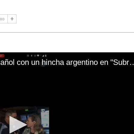
exo
El mal momento de Yanina Gasañol con un hin