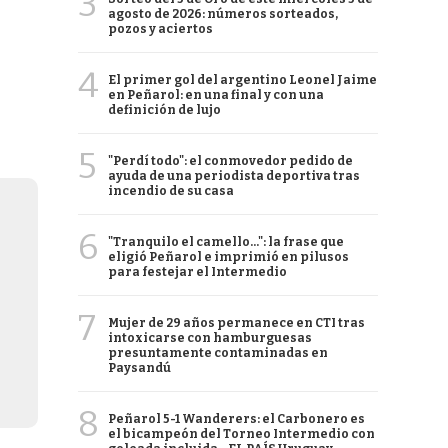
3
agosto de 2026: números sorteados,
pozos y aciertos
4
El primer gol del argentino Leonel Jaime
en Peñarol: en una final y con una
definición de lujo
5
"Perdí todo": el conmovedor pedido de
ayuda de una periodista deportiva tras
incendio de su casa
6
"Tranquilo el camello...": la frase que
eligió Peñarol e imprimió en pilusos
para festejar el Intermedio
7
Mujer de 29 años permanece en CTI tras
intoxicarse con hamburguesas
presuntamente contaminadas en
Paysandú
8
Peñarol 5-1 Wanderers: el Carbonero es
el bicampeón del Torneo Intermedio con