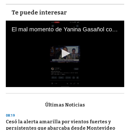
Te puede interesar
El mal momento de Yanina Gasañol con un hincha argentino en "Subrayado"
0
s
e
c
Últimas Noticias
o
n
08:19
d
Cesó la alerta amarilla por vientos fuertes y
s
o
persistentes que abarcaba desde Montevideo