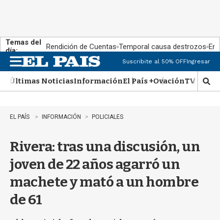
Temas del
Rendición de Cuentas
Temporal causa destrozos
En 
día:
Suscribite al 50% OFF
Ingresar
M
e
Últimas Noticias
Información
El País +
Ovación
TV Show
n
M
u
o
s
t
EL PAÍS
INFORMACIÓN
POLICIALES
r
a
Rivera: tras una discusión, un
r
b
joven de 22 años agarró un
�
s
machete y mató a un hombre
q
u
de 61
e
d