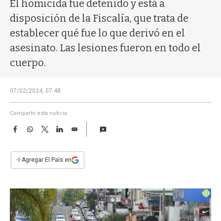
a
El homicida fue detenido y está a
disposición de la Fiscalía, que trata de
establecer qué fue lo que derivó en el
asesinato. Las lesiones fueron en todo el
cuerpo.
07/02/2024, 07:48
Compartir esta noticia
F
W
T
L
E
a
h
w
i
m
c
a
i
n
a
e
t
t
k
i
+
Agregar El País en
b
s
t
e
l
o
A
e
d
o
p
r
I
k
p
n