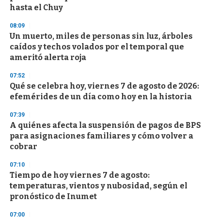
f
hasta el Chuy
3
3
s
08:09
e
Un muerto, miles de personas sin luz, árboles
c
caídos y techos volados por el temporal que
o
n
ameritó alerta roja
d
s
07:52
Qué se celebra hoy, viernes 7 de agosto de 2026:
efemérides de un día como hoy en la historia
07:39
A quiénes afecta la suspensión de pagos de BPS
para asignaciones familiares y cómo volver a
cobrar
07:10
Tiempo de hoy viernes 7 de agosto:
temperaturas, vientos y nubosidad, según el
pronóstico de Inumet
07:00