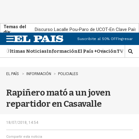
Temas del
Discurso Lacalle Pou
Paro de UCOT
En Clave País
día:
Suscribite al 50% OFF
Ingresar
M
e
Últimas Noticias
Información
El País +
Ovación
TV Show
n
M
u
o
s
t
EL PAÍS
INFORMACIÓN
POLICIALES
r
a
Rapiñero mató a un joven
r
b
repartidor en Casavalle
�
s
q
u
18/07/2018, 14:54
e
d
Compartir esta noticia