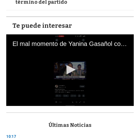
término del partido
Te puede interesar
El mal momento de Yanina Gasañol con un hincha argentino en "Subrayado"
0
s
e
c
Últimas Noticias
o
n
10:17
d