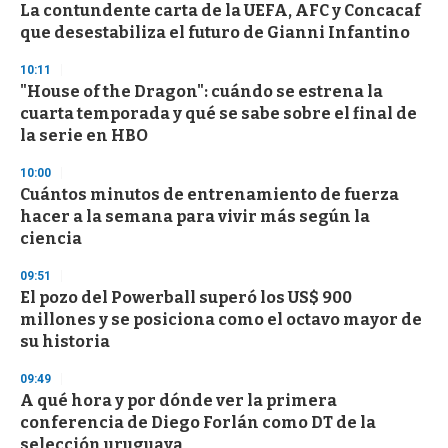
La contundente carta de la UEFA, AFC y Concacaf
s
o
que desestabiliza el futuro de Gianni Infantino
f
3
10:11
3
s
"House of the Dragon": cuándo se estrena la
e
cuarta temporada y qué se sabe sobre el final de
c
la serie en HBO
o
n
d
10:00
s
Cuántos minutos de entrenamiento de fuerza
hacer a la semana para vivir más según la
ciencia
09:51
El pozo del Powerball superó los US$ 900
millones y se posiciona como el octavo mayor de
su historia
09:49
A qué hora y por dónde ver la primera
conferencia de Diego Forlán como DT de la
selección uruguaya