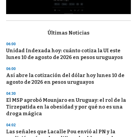
0
s
e
c
Últimas Noticias
o
n
06:00
d
Unidad Indexada hoy: cuánto cotiza la UI este
s
o
lunes 10 de agosto de 2026 en pesos uruguayos
f
3
06:00
3
s
Así abre la cotización del dólar hoy lunes 10 de
e
agosto de 2026 en pesos uruguayos
c
o
04:30
n
d
El MSP aprobó Mounjaro en Uruguay: el rol de la
s
Tirzepatida en la obesidad y por qué no es una
droga mágica
04:02
Las señales que Lacalle Pou envió al PN y la