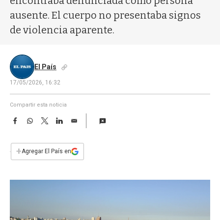
encontraba denunciada como persona
a
ausente. El cuerpo no presentaba signos
de violencia aparente.
El País
17/05/2026, 16:32
Compartir esta noticia
F
W
T
L
E
a
h
w
i
m
c
a
i
n
a
e
t
t
k
i
+
Agregar El País en
b
s
t
e
l
o
A
e
d
o
p
r
I
k
p
n