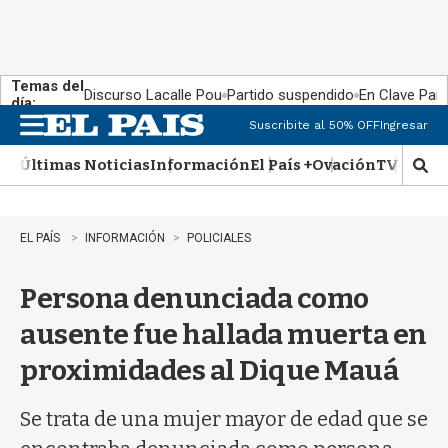
Temas del
Discurso Lacalle Pou
Partido suspendido
En Clave País
día:
Suscribite al 50% OFF
Ingresar
M
e
Últimas Noticias
Información
El País +
Ovación
TV Show
n
M
u
o
s
t
EL PAÍS
INFORMACIÓN
POLICIALES
r
a
Persona denunciada como
r
b
ausente fue hallada muerta en
�
s
proximidades al Dique Mauá
q
u
e
Se trata de una mujer mayor de edad que se
d