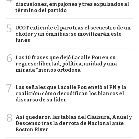
discusiones, empujones y tres expulsados al
término del partido
5
UCOT extiende el paro tras el secuestro de un
chofer y un ómnibus: se movilizarán este
lunes
6
Las 10 frases que dejó Lacalle Pou en su
regreso: libertad, política, unidad y una
mirada “menos ortodoxa”
7
Las señales que Lacalle Pou envió al PN y la
coalición: cómo decodifican los blancos el
discurso de su líder
8
Así quedaron las tablas del Clausura, Anual y
Descenso tras la derrota de Nacional ante
Boston River