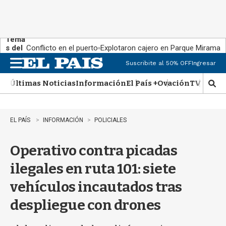
Tema
s del
Conflicto en el puerto
Explotaron cajero en Parque Miramar
día:
Suscribite al 50% OFF
Ingresar
M
e
Últimas Noticias
Información
El País +
Ovación
TV Show
n
M
u
o
s
t
EL PAÍS
INFORMACIÓN
POLICIALES
r
a
Operativo contra picadas
r
b
ilegales en ruta 101: siete
�
s
vehículos incautados tras
q
u
despliegue con drones
e
d