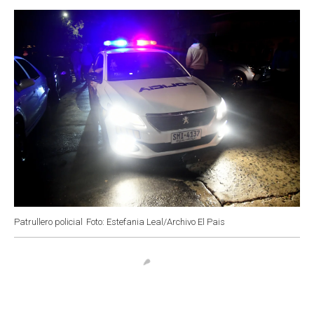
o
p
r
I
k
p
n
Patrullero policial
Foto: Estefania Leal/Archivo El Pais