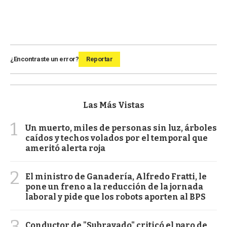
¿Encontraste un error?
Reportar
Las Más Vistas
1
Un muerto, miles de personas sin luz, árboles
caídos y techos volados por el temporal que
ameritó alerta roja
2
El ministro de Ganadería, Alfredo Fratti, le
pone un freno a la reducción de la jornada
laboral y pide que los robots aporten al BPS
3
Conductor de "Subrayado" criticó el paro de