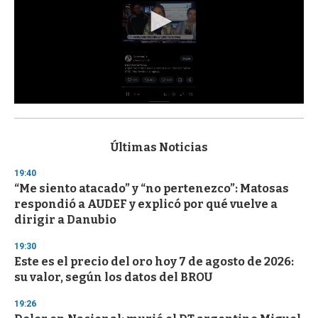
0
s
e
c
Últimas Noticias
o
n
19:40
d
“Me siento atacado” y “no pertenezco”: Matosas
s
o
respondió a AUDEF y explicó por qué vuelve a
f
dirigir a Danubio
3
3
s
19:30
e
Este es el precio del oro hoy 7 de agosto de 2026:
c
su valor, según los datos del BROU
o
n
d
19:26
s