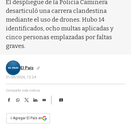
a
El despliegue de la Policía Caminera
desarticuló una carrera clandestina
mediante el uso de drones. Hubo 14
identificados, ocho multas aplicadas y
cinco personas emplazadas por faltas
graves.
El País
31/05/2026, 12:24
Compartir esta noticia
F
W
T
L
E
a
h
w
i
m
c
a
i
n
a
e
t
t
k
i
+
Agregar El País en
b
s
t
e
l
o
A
e
d