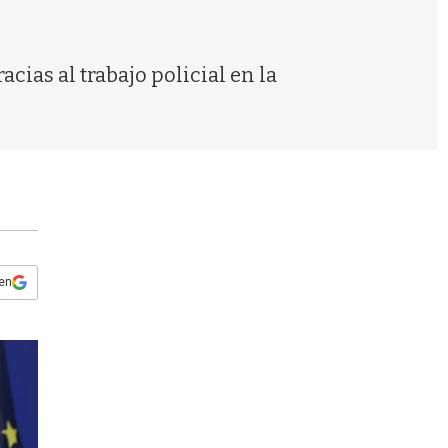
s
q
u
e
ias al trabajo policial en la
d
a
 en