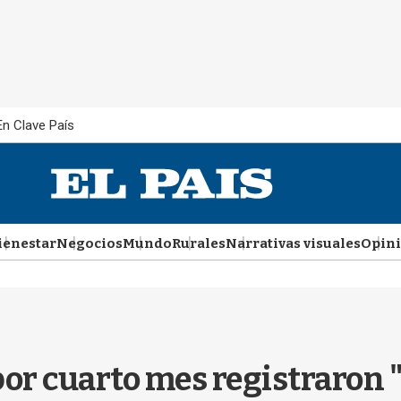
En Clave País
ienestar
Negocios
Mundo
Rurales
Narrativas visuales
Opin
por cuarto mes registraron