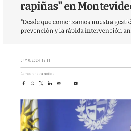
rapiñas" en Montevideo
"Desde que comenzamos nuestra gestión e
prevención y la rápida intervención an
04/10/2024, 18:11
Compartir esta noticia
F
W
T
L
E
a
h
w
i
m
c
a
i
n
a
e
t
t
k
i
b
s
t
e
l
o
A
e
d
o
p
r
I
k
p
n