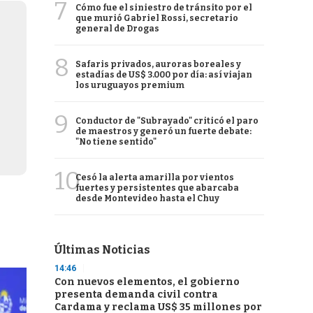
7
Cómo fue el siniestro de tránsito por el
que murió Gabriel Rossi, secretario
general de Drogas
8
Safaris privados, auroras boreales y
estadías de US$ 3.000 por día: así viajan
los uruguayos premium
9
Conductor de "Subrayado" criticó el paro
de maestros y generó un fuerte debate:
"No tiene sentido"
10
Cesó la alerta amarilla por vientos
fuertes y persistentes que abarcaba
desde Montevideo hasta el Chuy
Últimas Noticias
14:46
Con nuevos elementos, el gobierno
presenta demanda civil contra
Cardama y reclama US$ 35 millones por