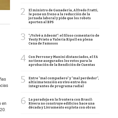
2
El ministro de Ganadería, Alfredo Fratti,
le pone un freno a la reducción de la
jornada laboral y pide que los robots
aporten al BPS
3
"¡Volvé a Adeom!": el filoso comentario de
Yesty Prieto a Valeria Ripoll en plena
Cena de Famosos
4
Con Perrone y Manini distanciados, el FA
no tiene asegurados los votos para la
aprobación de la Rendición de Cuentas
5
Entre "mal compañero" y "mal perdedor",
iñas
altísima tensión en vivo entre dos
acias
integrantes de programa radial
6
La paradoja en la frontera con Brasil:
n en
Rivera no construye edificios hace una
década y Livramento explota con obras
20.