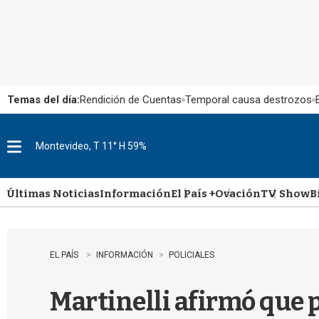
Temas del día:
Rendición de Cuentas
Temporal causa destrozos
Montevideo, T 11° H 59%
M
e
n
u
Últimas Noticias
Información
El País +
Ovación
TV Show
B
EL PAÍS
INFORMACIÓN
POLICIALES
Martinelli afirmó que 