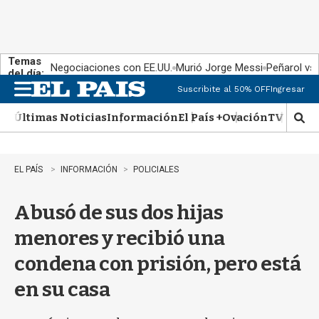
Temas
Negociaciones con EE.UU.
Murió Jorge Messi
Peñarol vs
del día:
Suscribite al 50% OFF
Ingresar
M
e
Últimas Noticias
Información
El País +
Ovación
TV Show
n
M
u
o
s
t
EL PAÍS
INFORMACIÓN
POLICIALES
r
a
Abusó de sus dos hijas
r
b
menores y recibió una
�
s
condena con prisión, pero está
q
u
en su casa
e
d