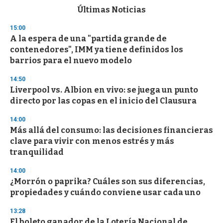
c
Últimas Noticias
o
n
15:00
d
A la espera de una "partida grande de
s
o
contenedores", IMM ya tiene definidos los
f
barrios para el nuevo modelo
3
3
s
14:50
e
Liverpool vs. Albion en vivo: se juega un punto
c
directo por las copas en el inicio del Clausura
o
n
d
14:00
s
Más allá del consumo: las decisiones financieras
clave para vivir con menos estrés y más
tranquilidad
14:00
¿Morrón o paprika? Cuáles son sus diferencias,
propiedades y cuándo conviene usar cada uno
13:28
El boleto ganador de la Lotería Nacional de