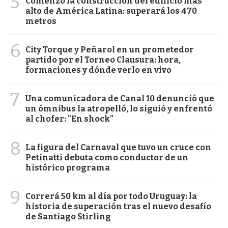
5
Comenzó la construcción del edificio más
alto de América Latina: superará los 470
metros
6
City Torque y Peñarol en un prometedor
partido por el Torneo Clausura: hora,
formaciones y dónde verlo en vivo
7
Una comunicadora de Canal 10 denunció que
un ómnibus la atropelló, lo siguió y enfrentó
al chofer: "En shock"
8
La figura del Carnaval que tuvo un cruce con
Petinatti debuta como conductor de un
histórico programa
9
Correrá 50 km al día por todo Uruguay: la
historia de superación tras el nuevo desafío
de Santiago Stirling