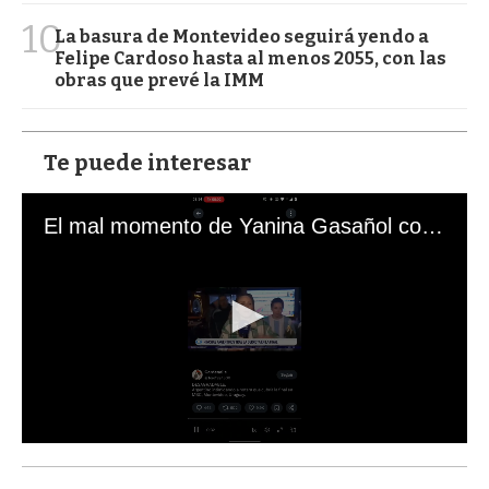
10
La basura de Montevideo seguirá yendo a
Felipe Cardoso hasta al menos 2055, con las
obras que prevé la IMM
Te puede interesar
El mal momento de Yanina Gasañol con un hincha argentino en "Subrayado"
0
s
e