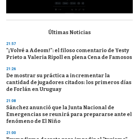
0
s
e
c
Últimas Noticias
o
n
21:57
d
"¡Volvé a Adeom!": el filoso comentario de Yesty
s
o
Prieto a Valeria Ripoll en plena Cena de Famosos
f
3
21:26
3
s
De mostrar su práctica a incrementar la
e
cantidad de jugadores citados: los primeros días
c
de Forlán en Uruguay
o
n
d
21:08
s
Sánchez anunció que la Junta Nacional de
Emergencias se reunirá para prepararse ante el
fenómeno de El Niño
21:00