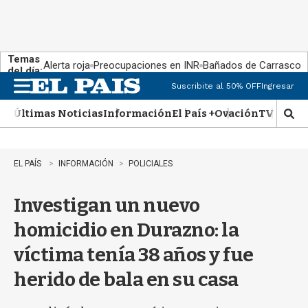
Temas
Alerta roja
Preocupaciones en INR
Bañados de Carrasco
del día:
Suscribite al 50% OFF
Ingresar
M
e
Últimas Noticias
Información
El País +
Ovación
TV Show
n
M
u
o
s
t
EL PAÍS
INFORMACIÓN
POLICIALES
r
a
Investigan un nuevo
r
b
homicidio en Durazno: la
�
s
víctima tenía 38 años y fue
q
u
herido de bala en su casa
e
d