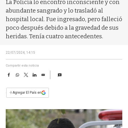
a
La Policía lo encontró inconsciente y con
abundante sangrado y lo trasladó al
hospital local. Fue ingresado, pero falleció
poco después debido a la gravedad de sus
heridas. Tenía cuatro antecedentes.
22/07/2024, 14:15
Compartir esta noticia
F
W
T
L
E
a
h
w
i
m
c
a
i
n
a
e
t
t
k
i
+
Agregar El País en
b
s
t
e
l
o
A
e
d
o
p
r
I
k
p
n