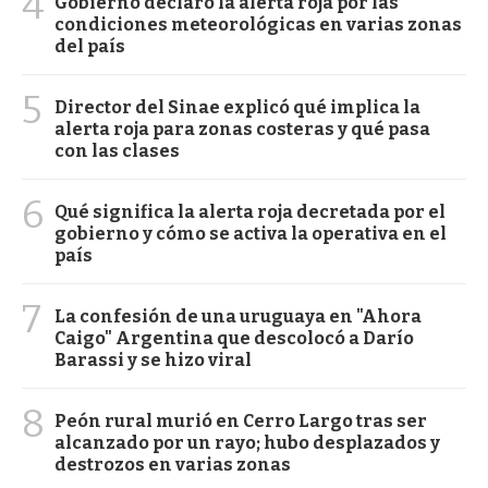
4
Gobierno declaró la alerta roja por las
condiciones meteorológicas en varias zonas
del país
5
Director del Sinae explicó qué implica la
alerta roja para zonas costeras y qué pasa
con las clases
6
Qué significa la alerta roja decretada por el
gobierno y cómo se activa la operativa en el
país
7
La confesión de una uruguaya en "Ahora
Caigo" Argentina que descolocó a Darío
Barassi y se hizo viral
8
Peón rural murió en Cerro Largo tras ser
alcanzado por un rayo; hubo desplazados y
destrozos en varias zonas