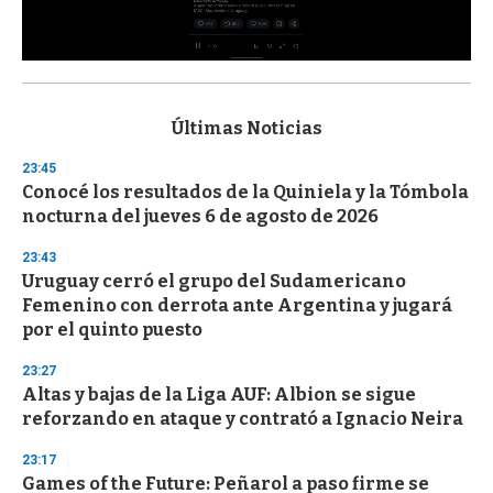
0
s
e
c
Últimas Noticias
o
n
23:45
d
Conocé los resultados de la Quiniela y la Tómbola
s
o
nocturna del jueves 6 de agosto de 2026
f
3
23:43
3
s
Uruguay cerró el grupo del Sudamericano
e
Femenino con derrota ante Argentina y jugará
c
por el quinto puesto
o
n
d
23:27
s
Altas y bajas de la Liga AUF: Albion se sigue
reforzando en ataque y contrató a Ignacio Neira
23:17
Games of the Future: Peñarol a paso firme se