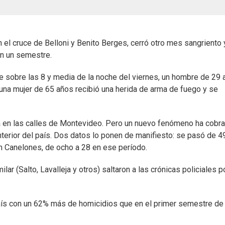
 el cruce de Belloni y Benito Berges, cerró otro mes sangriento 
en un semestre.
e sobre las 8 y media de la noche del viernes, un hombre de 29
s una mujer de 65 años recibió una herida de arma de fuego y se
ana en las calles de Montevideo. Pero un nuevo fenómeno ha cobr
nterior del país. Dos datos lo ponen de manifiesto: se pasó de 4
n Canelones, de ocho a 28 en ese período.
r (Salto, Lavalleja y otros) saltaron a las crónicas policiales p
país con un 62% más de homicidios que en el primer semestre de