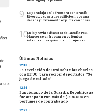
los uruguayos premium
9
La paradoja en la frontera con Brasil:
Rivera no construye edificios hace una
década y Livramento explota con obras
y
10
En la previa a discurso de Lacalle Pou,
blancos se enfrascan en polémica
 años
interna sobre qué oposición ejercer
Últimas Noticias
ado
12:43
9
La revelación de Orsi sobre las charlas
con EE.UU. para recibir deportados: “Se
juega de callado”
or una
12:34
Funcionario de la Guardia Republicana
fue atrapado con más de $ 300.000 en
perfumes de contrabando
12:27