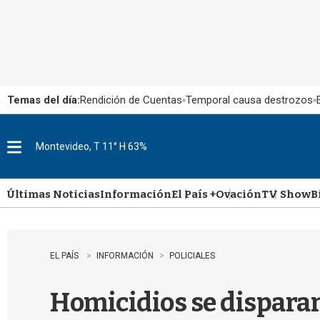
Temas del día:
Rendición de Cuentas
Temporal causa destrozos
Montevideo, T 11° H 63%
M
e
n
u
Últimas Noticias
Información
El País +
Ovación
TV Show
B
EL PAÍS
INFORMACIÓN
POLICIALES
Homicidios se dispara