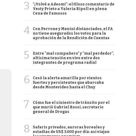
3
"¡Volvé a Adeom!": el filoso comentario de
Yesty Prieto a Valeria Ripoll en plena
Cena de Famosos
4
Con Perrone y Manini distanciados, el FA
no tiene asegurados los votos para la
aprobación de la Rendición de Cuentas
5
Entre "mal compañero" y "mal perdedor",
altísima tensión en vivo entre dos
integrantes de programa radial
6
Cesó la alerta amarilla por vientos
fuertes y persistentes que abarcaba
desde Montevideo hasta el Chuy
7
Cómo fue el siniestro de tránsito por el
que murió Gabriel Rossi, secretario
general de Drogas
8
Safaris privados, auroras boreales y
estadías de US$ 3.000 por día: así viajan