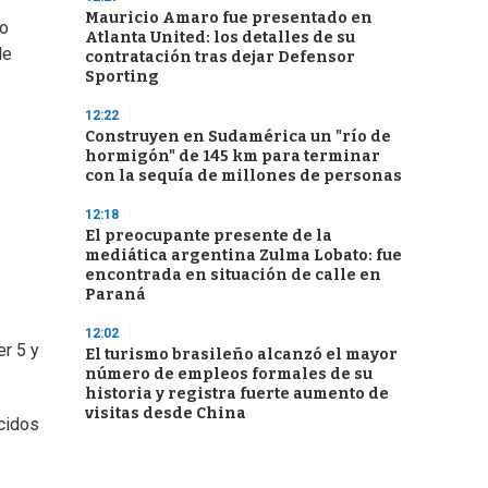
Mauricio Amaro fue presentado en
do
Atlanta United: los detalles de su
de
contratación tras dejar Defensor
Sporting
12:22
Construyen en Sudamérica un "río de
hormigón" de 145 km para terminar
con la sequía de millones de personas
12:18
El preocupante presente de la
mediática argentina Zulma Lobato: fue
encontrada en situación de calle en
Paraná
12:02
er 5 y
El turismo brasileño alcanzó el mayor
número de empleos formales de su
historia y registra fuerte aumento de
visitas desde China
ecidos